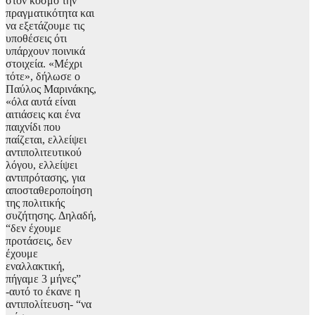
στον κόσμο την
πραγματικότητα και
να εξετάζουμε τις
υποθέσεις ότι
υπάρχουν ποινικά
στοιχεία. «Μέχρι
τότε», δήλωσε ο
Παύλος Μαρινάκης,
«όλα αυτά είναι
αιτιάσεις και ένα
παιχνίδι που
παίζεται, ελλείψει
αντιπολιτευτικού
λόγου, ελλείψει
αντιπρότασης, για
αποσταθεροποίηση
της πολιτικής
συζήτησης. Δηλαδή,
“δεν έχουμε
προτάσεις, δεν
έχουμε
εναλλακτική,
πήγαμε 3 μήνες”
-αυτό το έκανε η
αντιπολίτευση- “να