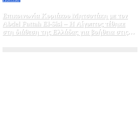
Επικοινωνία Κυριάκου Μητσοτάκη με τον
Abdel Fattah El-Sisi – Η Αίγυπτος τέθηκε
στη διάθεση της Ελλάδας για βοήθεια στις
φωτιές
5 Αυγούστου, 2026 15:58
1