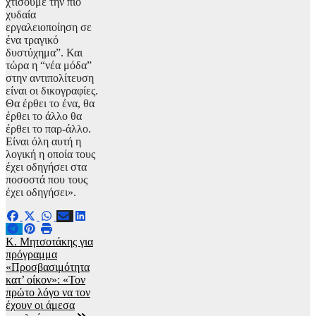
χτίσουμε την πιο
χυδαία
εργαλειοποίηση σε
ένα τραγικό
δυστύχημα”. Και
τώρα η “νέα μόδα”
στην αντιπολίτευση
είναι οι δικογραφίες.
Θα έρθει το ένα, θα
έρθει το άλλο θα
έρθει το παρ-άλλο.
Είναι όλη αυτή η
λογική η οποία τους
έχει οδηγήσει στα
ποσοστά που τους
έχει οδηγήσει».
Πλοήγηση
Κ. Μητσοτάκης για
πρόγραμμα
άρθρων
«Προσβασιμότητα
κατ’ οίκον»: «Τον
πρώτο λόγο να τον
έχουν οι άμεσα