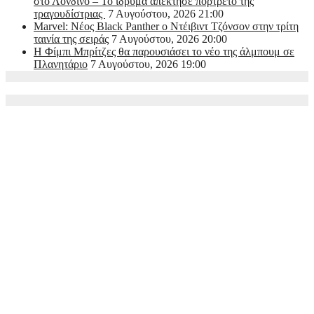
στο Λονδίνο – Το ίδρυμα απέκτησε πορτρέτο της
τραγουδίστριας
7 Αυγούστου, 2026 21:00
Marvel: Νέος Black Panther ο Ντέιβιντ Τζόνσον στην τρίτη
ταινία της σειράς
7 Αυγούστου, 2026 20:00
Η Φίμπι Μπρίτζες θα παρουσιάσει το νέο της άλμπουμ σε
Πλανητάριο
7 Αυγούστου, 2026 19:00