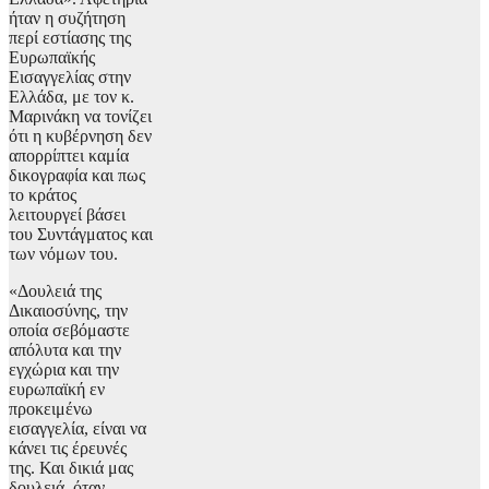
ήταν η συζήτηση
περί εστίασης της
Ευρωπαϊκής
Εισαγγελίας στην
Ελλάδα, με τον κ.
Μαρινάκη να τονίζει
ότι η κυβέρνηση δεν
απορρίπτει καμία
δικογραφία και πως
το κράτος
λειτουργεί βάσει
του Συντάγματος και
των νόμων του.
«Δουλειά της
Δικαιοσύνης, την
οποία σεβόμαστε
απόλυτα και την
εγχώρια και την
ευρωπαϊκή εν
προκειμένω
εισαγγελία, είναι να
κάνει τις έρευνές
της. Και δικιά μας
δουλειά, όταν