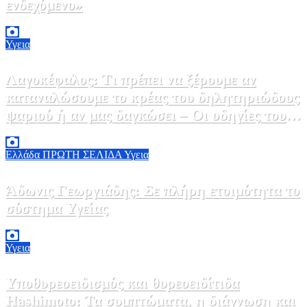
ενδεχόμενο»
2 Αυγούστου, 2026 14:37
2
Υγεια
Λαγοκέφαλος: Τι πρέπει να ξέρουμε αν
καταναλώσουμε το κρέας του δηλητηριώδους
ψαριού ή αν μας δαγκώσει – Οι οδηγίες του
ΕΟΔΥ
2 Αυγούστου, 2026 13:00
1
Ελλάδα
ΠΡΩΤΗ ΣΕΛΙΔΑ
Υγεια
Άδωνις Γεωργιάδης: Σε πλήρη ετοιμότητα το
σύστημα Υγείας
2 Αυγούστου, 2026 11:49
1
Υγεια
Υποθυρεοειδισμός και θυρεοειδίτιδα
Hashimoto: Τα συμπτώματα, η διάγνωση και