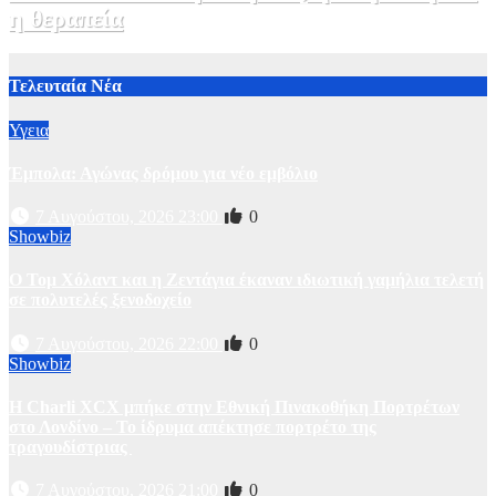
η θεραπεία
2 Αυγούστου, 2026 11:00
1
Τελευταία Νέα
Υγεια
Έμπολα: Αγώνας δρόμου για νέο εμβόλιο
7 Αυγούστου, 2026 23:00
0
Showbiz
O Τομ Χόλαντ και η Ζεντάγια έκαναν ιδιωτική γαμήλια τελετή
σε πολυτελές ξενοδοχείο
7 Αυγούστου, 2026 22:00
0
Showbiz
Η Charli XCX μπήκε στην Εθνική Πινακοθήκη Πορτρέτων
στο Λονδίνο – Το ίδρυμα απέκτησε πορτρέτο της
τραγουδίστριας
7 Αυγούστου, 2026 21:00
0