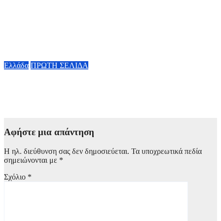
Μυστράς: Σε
φυλάκιση με
αναστολή
καταδικάστηκε ο
55χρονος
7 Αυγούστου, 2026 16:00
Ελλάδα
ΠΡΩΤΗ ΣΕΛΙΔΑ
Συνελήφθη 31χρονος στη Γερμανία με Ευρωπαϊκό ένταλμα για
τρεις ανθρωποκτονίες στην Ελλάδα
7 Αυγούστου, 2026 15:00
Αφήστε μια απάντηση
Η ηλ. διεύθυνση σας δεν δημοσιεύεται.
Τα υποχρεωτικά πεδία
σημειώνονται με
*
Σχόλιο
*