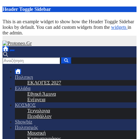
Μετάβαση
Header Toggle Sidebar
στο
περιεχόμενο
This is an example widget to show how the Header Toggle Sidebar
looks by default. You can add custom widgets from the
widgets
in
the admin.
Πολιτικη
ΕΚΛΟΓΕΣ 2027
Ελλάδα
Εθνική Άμυνα
Ενέργεια
ΚΟΣΜΟΣ
Τεχνολογια
Περιβάλλον
Showbiz
Πολιτισμός
Μουσική
Κινηματογράφος