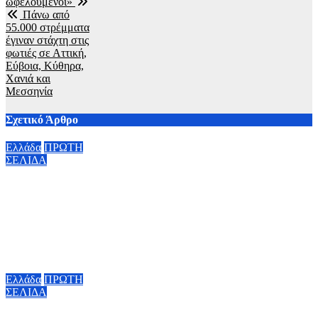
ωφελούμενοι»
Πάνω από
55.000 στρέμματα
έγιναν στάχτη στις
φωτιές σε Αττική,
Εύβοια, Κύθηρα,
Χανιά και
Μεσσηνία
Σχετικό Άρθρο
Ελλάδα
ΠΡΩΤΗ
ΣΕΛΙΔΑ
Τροχαίο στις
Σέρρες: Τι λέει ο
οδηγός του
φορτηγού
7 Αυγούστου,
2026 17:00
Ελλάδα
ΠΡΩΤΗ
ΣΕΛΙΔΑ