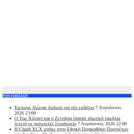
ΡΟΗ ΕΙΔΗΣΕΩΝ
Έμπολα: Αγώνας δρόμου για νέο εμβόλιο
7 Αυγούστου,
2026 23:00
O Τομ Χόλαντ και η Ζεντάγια έκαναν ιδιωτική γαμήλια
τελετή σε πολυτελές ξενοδοχείο
7 Αυγούστου, 2026 22:00
Η Charli XCX μπήκε στην Εθνική Πινακοθήκη Πορτρέτων