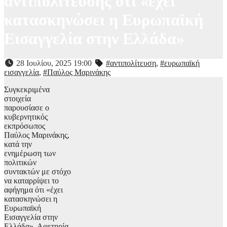
αντιπολίτευσης ότι «έχει
κατασκηνώσει η Ευρωπαϊκή
Εισαγγελία στην Ελλάδα»
28 Ιουλίου, 2025 19:00
#αντιπολίτευση
,
#ευρωπαϊκή
εισαγγελία
,
#Παύλος Μαρινάκης
Συγκεκριμένα
στοιχεία
παρουσίασε ο
κυβερνητικός
εκπρόσωπος
Παύλος Μαρινάκης,
κατά την
ενημέρωση των
πολιτικών
συντακτών με στόχο
να καταρρίψει το
αφήγημα ότι «έχει
κατασκηνώσει η
Ευρωπαϊκή
Εισαγγελία στην
Ελλάδα». Αφετηρία