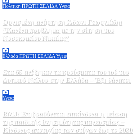
Πολιτικη
ΠΡΩΤΗ ΣΕΛΙΔΑ
Υγεια
Οργισμένη ανάρτηση Άδωνι Γεωργιάδη:
“Κανένα προβλημα με την σίτηση του
Νοσοκομείου Νικαίας”
7 Αυγούστου, 2026 11:30
0
Ελλάδα
ΠΡΩΤΗ ΣΕΛΙΔΑ
Υγεια
Στα 65 ανέβηκαν τα κρούσματα του ιού του
Δυτικού Νείλου στην Ελλάδα – Έξι θάνατοι
6 Αυγούστου, 2026 09:45
0
Υγεια
BMJ: Επιβραδύνεται επικίνδυνα η μείωση
της παιδικής θνησιμότητας παγκοσμίως –
Κίνδυνος αποτυχίας των στόχων έως το 2030
5 Αυγούστου, 2026 21:00
3