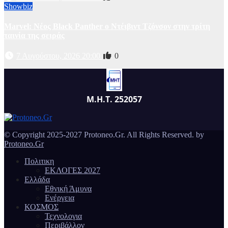
Showbiz
Marvel: Νέος Black Panther ο Ντέιβιντ Τζόνσον στην τρίτη
ταινία της σειράς
7 Αυγούστου, 2026 20:00
0
Μ.Η.Τ. 252057
© Copyright 2025-2027 Protoneo.Gr. All Rights Reserved. by
Protoneo.Gr
Πολιτικη
ΕΚΛΟΓΕΣ 2027
Ελλάδα
Εθνική Άμυνα
Ενέργεια
ΚΟΣΜΟΣ
Τεχνολογια
Περιβάλλον