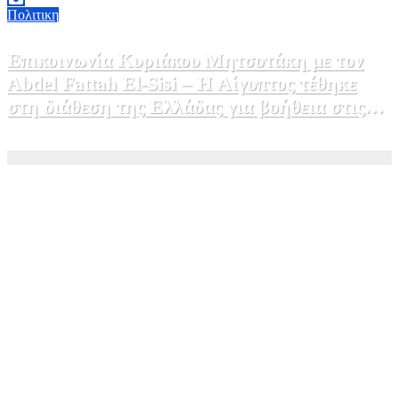
Πολιτικη
Επικοινωνία Κυριάκου Μητσοτάκη με τον
Abdel Fattah El-Sisi – Η Αίγυπτος τέθηκε
στη διάθεση της Ελλάδας για βοήθεια στις
φωτιές
5 Αυγούστου, 2026 15:58
1