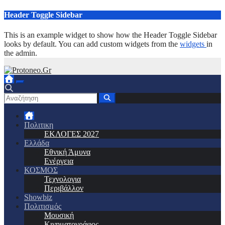
Μετάβαση
Header Toggle Sidebar
στο
περιεχόμενο
This is an example widget to show how the Header Toggle Sidebar
looks by default. You can add custom widgets from the
widgets
in
the admin.
Πολιτικη
ΕΚΛΟΓΕΣ 2027
Ελλάδα
Εθνική Άμυνα
Ενέργεια
ΚΟΣΜΟΣ
Τεχνολογια
Περιβάλλον
Showbiz
Πολιτισμός
Μουσική
Κινηματογράφος