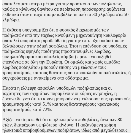
αποτελεσματικότερα μέτρα για την προστασία των ποδηλατών,
καθώς ο κίνδυνος θανάτου σε περίπτωση παράσυρσης αυξάνεται
εκθετικά όταν η ταχύτητα μεταβάλλεται από τα 30 χλμ/ώρα στα 50
χλμ/ώρα.
Η έκθεση υπογραμμίζει ότι ο φυσικός διαχωρισμός των
ποδηλατών από την ταχέως κινούμενη μηχανοκίνητη κυκλοφορία
αποτελεί απαραίτητη προϋπόθεση για την επίτευξη ουσιαστικών
βελτιώσεων στην οδική ασφάλεια. Έτσι η επένδυση σε υποδομές
ποδηλασίας υψηλής ποιότητας (προστατευμένες λωρίδες,
ποδηλατόδρομοι και ασφαλείς κόμβοι) πρέπει να αυξηθεί
επειγόντως σε όλη την Ευρώπη. Οι ομαλές και χωρίς εμπόδια
λωρίδες ποδηλάτου μπορούν επίσης να μειώσουν τους
τραυματισμούς και τους θανάτους που προκαλούνται από πτώσεις ή
συγκρούσεις με αντικείμενα στο οδόστρωμα.
Παρότι η έλλειψη ασφαλών υποδομών ποδηλασίας και οι
ταχύτητες των οχημάτων παραμένουν οι κύριες ανησυχίες, η
έρευνα δείχνει ότι τα κράνη μπορούν να μειώσουν τους κρανιακούς
τραυματισμούς κατά 51% και τους θανατηφόρους κρανιακούς
τραυματισμούς κατά 72%.
Αξίζει να σημειωθεί ότι οι ηλικιωμένοι ποδηλάτες, άνω των 80
ετών, διατρέχουν υψηλότερο κίνδυνο. Η αυξανόμενη χρήση
ηλεκτρικά υποβοηθούμενων ποδηλάτων, ιδίως από μεγαλύτερους