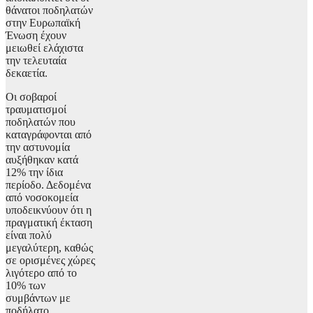
θάνατοι ποδηλατών
στην Ευρωπαϊκή
Ένωση έχουν
μειωθεί ελάχιστα
την τελευταία
δεκαετία.
Οι σοβαροί
τραυματισμοί
ποδηλατών που
καταγράφονται από
την αστυνομία
αυξήθηκαν κατά
12% την ίδια
περίοδο. Δεδομένα
από νοσοκομεία
υποδεικνύουν ότι η
πραγματική έκταση
είναι πολύ
μεγαλύτερη, καθώς
σε ορισμένες χώρες
λιγότερο από το
10% των
συμβάντων με
ποδήλατο