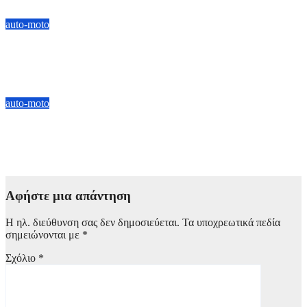
7 Αυγούστου, 2026 13:00
auto-moto
Hyundai IONIQ 3: Νέα εποχή στην ηλεκτρική κινητικότητα με
design «Art of Steel» και προηγμένη συνδεσιμότητα
6 Αυγούστου, 2026 10:00
auto-moto
Ποια σημεία κοιτάνε οι καταναλωτές πριν αγοράσουν ένα
αυτοκίνητο
5 Αυγούστου, 2026 19:00
Αφήστε μια απάντηση
Η ηλ. διεύθυνση σας δεν δημοσιεύεται.
Τα υποχρεωτικά πεδία
σημειώνονται με
*
Σχόλιο
*