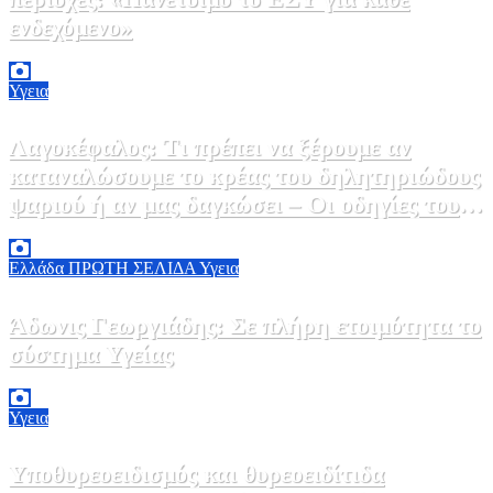
ενδεχόμενο»
2 Αυγούστου, 2026 14:37
2
Υγεια
Λαγοκέφαλος: Τι πρέπει να ξέρουμε αν
καταναλώσουμε το κρέας του δηλητηριώδους
ψαριού ή αν μας δαγκώσει – Οι οδηγίες του
ΕΟΔΥ
2 Αυγούστου, 2026 13:00
1
Ελλάδα
ΠΡΩΤΗ ΣΕΛΙΔΑ
Υγεια
Άδωνις Γεωργιάδης: Σε πλήρη ετοιμότητα το
σύστημα Υγείας
2 Αυγούστου, 2026 11:49
1
Υγεια
Υποθυρεοειδισμός και θυρεοειδίτιδα