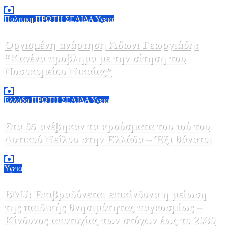
7 Αυγούστου, 2026 23:00
0
Πολιτικη
ΠΡΩΤΗ ΣΕΛΙΔΑ
Υγεια
Οργισμένη ανάρτηση Άδωνι Γεωργιάδη:
“Κανένα προβλημα με την σίτηση του
Νοσοκομείου Νικαίας”
7 Αυγούστου, 2026 11:30
0
Ελλάδα
ΠΡΩΤΗ ΣΕΛΙΔΑ
Υγεια
Στα 65 ανέβηκαν τα κρούσματα του ιού του
Δυτικού Νείλου στην Ελλάδα – Έξι θάνατοι
6 Αυγούστου, 2026 09:45
0
Υγεια
BMJ: Επιβραδύνεται επικίνδυνα η μείωση
της παιδικής θνησιμότητας παγκοσμίως –
Κίνδυνος αποτυχίας των στόχων έως το 2030