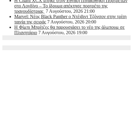
Η Charli XCX μπήκε στην Εθνική Πινακοθήκη Πορτρέτων
στο Λονδίνο – Το ίδρυμα απέκτησε πορτρέτο της
τραγουδίστριας
7 Αυγούστου, 2026 21:00
Marvel: Νέος Black Panther ο Ντέιβιντ Τζόνσον στην τρίτη
ταινία της σειράς
7 Αυγούστου, 2026 20:00
Η Φίμπι Μπρίτζες θα παρουσιάσει το νέο της άλμπουμ σε
Πλανητάριο
7 Αυγούστου, 2026 19:00