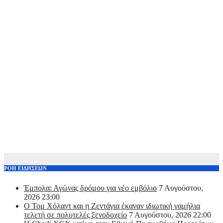
ΡΟΗ ΕΙΔΗΣΕΩΝ
Έμπολα: Αγώνας δρόμου για νέο εμβόλιο
7 Αυγούστου,
2026 23:00
O Τομ Χόλαντ και η Ζεντάγια έκαναν ιδιωτική γαμήλια
τελετή σε πολυτελές ξενοδοχείο
7 Αυγούστου, 2026 22:00