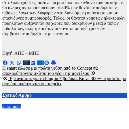
σε ηλικία χρήστες, αυξάνει περαιτέρω τον κίνδυνο τραυματισμών.
Οι άνδρες αντιπροσωπεύουν το 80% των θανάτων ποδηλατών,
πιθανώς λόγω των διαφορών στη διανυόμενη απόσταση και σε
επικίνδυνες συμπεριφορές. Τέλος, οι θάνατοι χρηστών ηλεκτρικών
ποδηλάτων αυξάνονται σε χώρες που διακρίνουν μεταξύ τύπων
ποδηλάτων, ακόμη και όταν οι θάνατοι μεταξύ χρηστών
συμβατικών ποδηλάτων μειώνονται.
Πηγή: ΑΠΕ – ΜΠΕ
Πλοήγηση
Η smart έδωσε μια πρώτη γεύση από το Concept #2
αποκαλύπτοντας σκίτσα του νέου της μοντέλου
άρθρων
Έρευνα-σοκ για τα Plug-in Υβριδικά: Καίνε 300% περισσότερο
από όσο υπόσχονται οι εταιρείες
Σχετικό Άρθρο
auto-moto
Ford Ranger: Διπλή επιλογή ισχύος με diesel V6 και Plug-in
Hybrid τεχνολογία