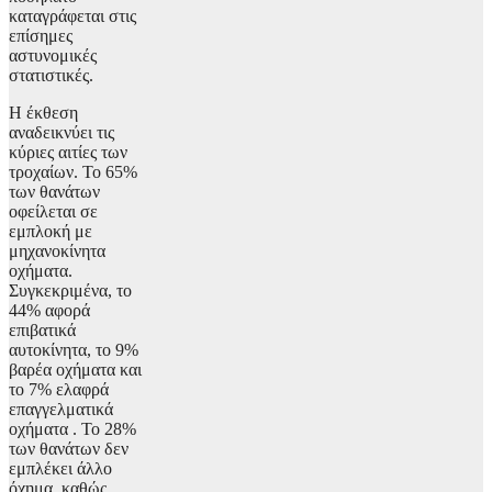
καταγράφεται στις
επίσημες
αστυνομικές
στατιστικές.
Η έκθεση
αναδεικνύει τις
κύριες αιτίες των
τροχαίων. Το 65%
των θανάτων
οφείλεται σε
εμπλοκή με
μηχανοκίνητα
οχήματα.
Συγκεκριμένα, το
44% αφορά
επιβατικά
αυτοκίνητα, το 9%
βαρέα οχήματα και
το 7% ελαφρά
επαγγελματικά
οχήματα . Το 28%
των θανάτων δεν
εμπλέκει άλλο
όχημα, καθώς