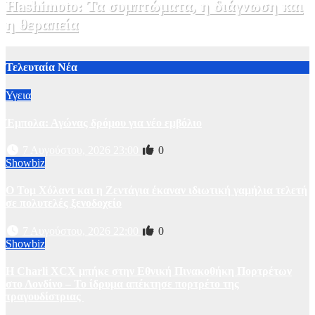
Hashimoto: Τα συμπτώματα, η διάγνωση και
η θεραπεία
2 Αυγούστου, 2026 11:00
1
Τελευταία Νέα
Υγεια
Έμπολα: Αγώνας δρόμου για νέο εμβόλιο
7 Αυγούστου, 2026 23:00
0
Showbiz
O Τομ Χόλαντ και η Ζεντάγια έκαναν ιδιωτική γαμήλια τελετή
σε πολυτελές ξενοδοχείο
7 Αυγούστου, 2026 22:00
0
Showbiz
Η Charli XCX μπήκε στην Εθνική Πινακοθήκη Πορτρέτων
στο Λονδίνο – Το ίδρυμα απέκτησε πορτρέτο της
τραγουδίστριας