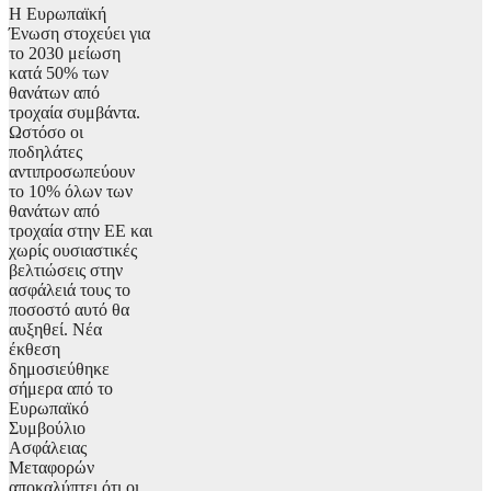
Η Ευρωπαϊκή
Ένωση στοχεύει για
το 2030 μείωση
κατά 50% των
θανάτων από
τροχαία συμβάντα.
Ωστόσο οι
ποδηλάτες
αντιπροσωπεύουν
το 10% όλων των
θανάτων από
τροχαία στην ΕΕ και
χωρίς ουσιαστικές
βελτιώσεις στην
ασφάλειά τους το
ποσοστό αυτό θα
αυξηθεί. Νέα
έκθεση
δημοσιεύθηκε
σήμερα από το
Ευρωπαϊκό
Συμβούλιο
Ασφάλειας
Μεταφορών
αποκαλύπτει ότι οι