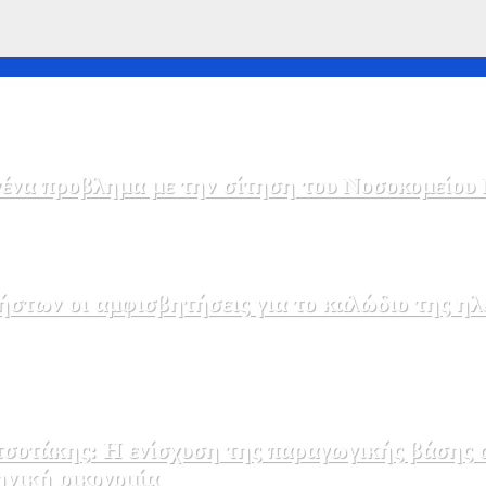
να προβλημα με την σίτηση του Νοσοκομείου 
στων οι αμφισβητήσεις για το καλώδιο της η
σοτάκης: Η ενίσχυση της παραγωγικής βάσης σ
ηνική οικονομία