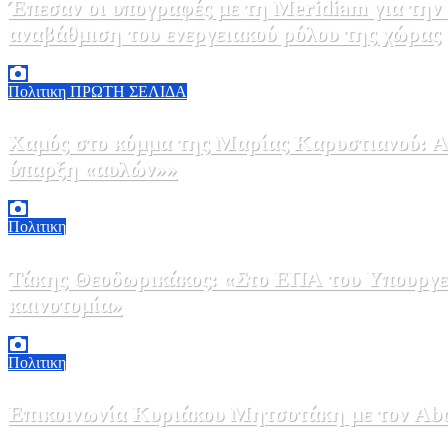
Έπεσαν οι υπογραφές με τη Meridiam για την
αναβάθμιση του ενεργειακού ρόλου της χώρας
5 Αυγούστου, 2026 18:00
2
Πολιτικη
ΠΡΩΤΗ ΣΕΛΙΔΑ
Χαμός στο κόμμα της Μαρίας Καρυστιανού: Αν
ύπαρξη «αυλών»»
5 Αυγούστου, 2026 17:00
0
Πολιτικη
Τάκης Θεοδωρικάκος: «Στο ΕΠΑ του Υπουργεί
καινοτομία»
5 Αυγούστου, 2026 16:30
1
Πολιτικη
Επικοινωνία Κυριάκου Μητσοτάκη με τον Abdel
5 Αυγούστου, 2026 15:58
1