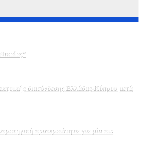
Νικαίας”
λεκτρικής διασύνδεσης Ελλάδας-Κύπρου μετά
τρατηγική προτεραιότητα για μία πιο