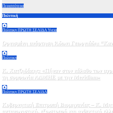
Περισσότερα
Πολιτική
Πολιτικη
ΠΡΩΤΗ ΣΕΛΙΔΑ
Υγεια
Οργισμένη ανάρτηση Άδωνι Γεωργιάδη: “Κανέ
7 Αυγούστου, 2026 11:30
0
Πολιτικη
Κ. Χατζηδάκης: «Πήγαν στον κάλαθο των αχρή
τη συμφωνία ΑΔΜΗΕ με την Meridiam»
6 Αυγούστου, 2026 15:00
0
Πολιτικη
ΠΡΩΤΗ ΣΕΛΙΔΑ
Κυβερνητική Επιτροπή Βιομηχανίας – Κ. Μητ
ανταγωνιστική, εξωστρεφή και ανθεκτική ελλ