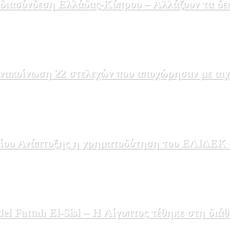
 διασύνδεση Ελλάδας-Κύπρου – Αλλάζουν τα δε
ακοίνωση 22 στελεχών που αποχώρησαν με αιχμέ
ου Ανάπτυξης η χρηματοδότηση του ΕΛΙΔΕΚ – 
 Fattah El-Sisi – Η Αίγυπτος τέθηκε στη διάθ