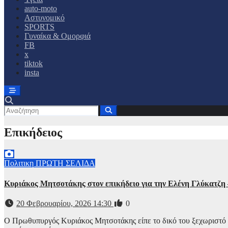
auto-moto
Αστυνομικό
SPORTS
Γυναίκα & Ομορφιά
FB
x
tiktok
insta
Επικήδειος
Πολιτικη
ΠΡΩΤΗ ΣΕΛΙΔΑ
Κυριάκος Μητσοτάκης στον επικήδειο για την Ελένη Γλύκατζη –
20 Φεβρουαρίου, 2026 14:30
0
Ο Πρωθυπυργός Κυριάκος Μητσοτάκης είπε το δικό του ξεχωριστό κ