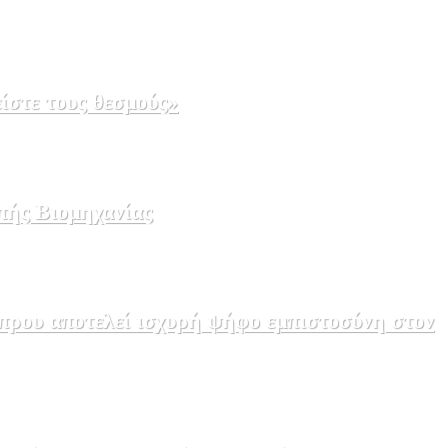
ίστε τους θεσμούς»
πής Βιομηχανίας
πρου αποτελεί ισχυρή ψήφο εμπιστοσύνη στον