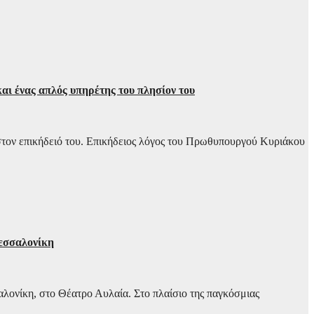
αι ένας απλός υπηρέτης του πλησίον του
τον επικήδειό του. Επικήδειος λόγος του Πρωθυπουργού Κυριάκου
εσσαλονίκη
λονίκη, στο Θέατρο Αυλαία. Στο πλαίσιο της παγκόσμιας