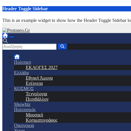
Μετάβαση
Header Toggle Sidebar
στο
περιεχόμενο
This is an example widget to show how the Header Toggle Sidebar lo
Πολιτικη
ΕΚΛΟΓΕΣ 2027
Ελλάδα
Εθνική Άμυνα
Ενέργεια
ΚΟΣΜΟΣ
Τεχνολογια
Περιβάλλον
Showbiz
Πολιτισμός
Μουσική
Κινηματογράφος
Οικονομια
Υγεια