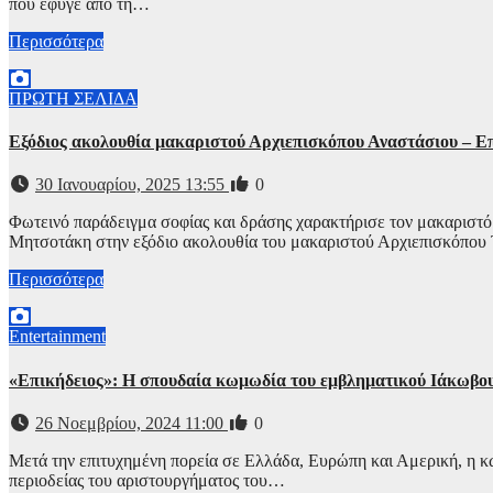
που έφυγε από τη…
Περισσότερα
ΠΡΩΤΗ ΣΕΛΙΔΑ
Εξόδιος ακολουθία μακαριστού Αρχιεπισκόπου Αναστάσιου – Επ
30 Ιανουαρίου, 2025 13:55
0
Φωτεινό παράδειγμα σοφίας και δράσης χαρακτήρισε τον μακαριστ
Μητσοτάκη στην εξόδιο ακολουθία του μακαριστού Αρχιεπισκόπου
Περισσότερα
Entertainment
«Επικήδειος»: Η σπουδαία κωμωδία του εμβληματικού Ιάκωβο
26 Νοεμβρίου, 2024 11:00
0
Μετά την επιτυχημένη πορεία σε Ελλάδα, Ευρώπη και Αμερική, η 
περιοδείας του αριστουργήματος του…