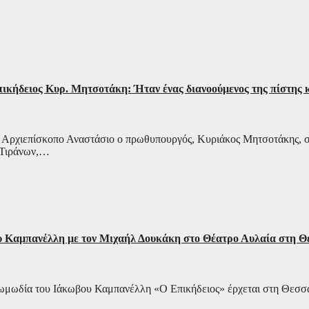
ικήδειος Κυρ. Μητσοτάκη: Ήταν ένας διανοούμενος της πίστης κ
ό Αρχιεπίσκοπο Αναστάσιο ο πρωθυπουργός, Κυριάκος Μητσοτάκης, σ
 Τιράνων,…
υ Καμπανέλλη με τον Μιχαήλ Δουκάκη στο Θέατρο Αυλαία στη Θ
κωμωδία του Ιάκωβου Καμπανέλλη «Ο Επικήδειος» έρχεται στη Θεσσα