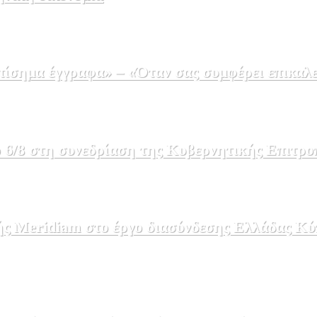
σημα έγγραφα» – «Όταν σας συμφέρει επικαλε
 6/8 στη συνεδρίαση της Κυβερνητικής Επιτρο
ής Meridiam στο έργο διασύνδεσης Ελλάδας Κύ