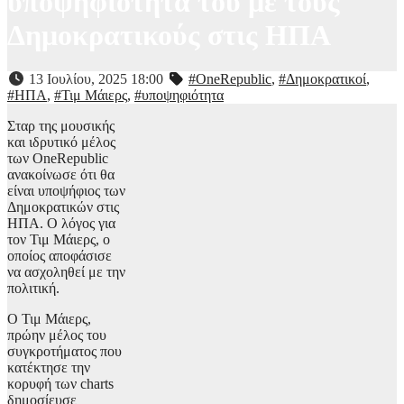
υποψηφιότητά του με τους
Δημοκρατικούς στις ΗΠΑ
13 Ιουλίου, 2025 18:00
#OneRepublic
,
#Δημοκρατικοί
,
#ΗΠΑ
,
#Τιμ Μάιερς
,
#υποψηφιότητα
Σταρ της μουσικής
και ιδρυτικό μέλος
των OneRepublic
ανακοίνωσε ότι θα
είναι υποψήφιος των
Δημοκρατικών στις
ΗΠΑ. Ο λόγος για
τον Τιμ Μάιερς, ο
οποίος αποφάσισε
να ασχοληθεί με την
πολιτική.
Ο Τιμ Μάιερς,
πρώην μέλος του
συγκροτήματος που
κατέκτησε την
κορυφή των charts
δημοσίευσε