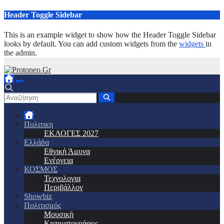
Μετάβαση
Header Toggle Sidebar
στο
περιεχόμενο
This is an example widget to show how the Header Toggle Sidebar
looks by default. You can add custom widgets from the
widgets
in
the admin.
Πολιτικη
ΕΚΛΟΓΕΣ 2027
Ελλάδα
Εθνική Άμυνα
Ενέργεια
ΚΟΣΜΟΣ
Τεχνολογια
Περιβάλλον
Showbiz
Πολιτισμός
Μουσική
Κινηματογράφος