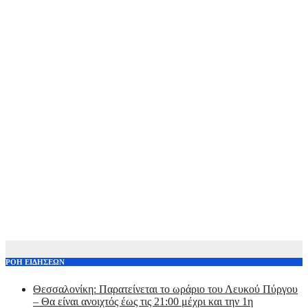
ΡΟΗ ΕΙΔΗΣΕΩΝ
Θεσσαλονίκη: Παρατείνεται το ωράριο του Λευκού Πύργου
– Θα είναι ανοιχτός έως τις 21:00 μέχρι και την 1η