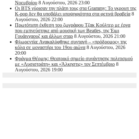
Νοεμβρίου
8 Αυγούστου, 2026 23:00
Οι BTS γύρισαν την πλάτη τους στα Grammy: Το γκρουπ της
K-pop δεν θα υποβάλει υποψηφιότητα στα φετινά βραβεία
8
Αυγούστου, 2026 22:00
Πρωτότυπη έκθεση του ζωγράφου Τζακ Κούλτερ με έργα
που εμπνεύστηκε από μουσική των Beatles, της Έιμι
Γουάινχαουζ και άλλων σταρ
8 Αυγούστου, 2026 21:00
Φλωρεντία: Ανακαλύφθηκε συνταγή – «πρόδρομος» της
κόλα σε μοναστήρι του 19ου αιώνα
8 Αυγούστου, 2026
20:00
Φράγμα Θέρμης: Θεατρικό σημείο συνάντησης πολιτισμού
με «Λυσιστράτη» και «Άλκηστις» τον Σεπτέμβριο
8
Αυγούστου, 2026 19:00