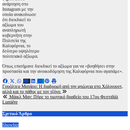
ανάρτηση στο
Instagram με την
οποία ανακοίνωσε
ότι διεκδικεί το
αξίωμα του
αναπληρωτή
κυβερνήτη στην
Πολιτεία της
Καλιφόρνια, το
δεύτερο υψηλότερο
πολιτειακό αξίωμα.
Όπως επισήμανε διεκδικεί το αξίωμα για να «βοηθήσει στην
προστασία και την ανοικοδόμηση της Καλιφόρνια που αγαπάμε».
Πλοήγηση
Γουόλτερ Ματάου: H διαδρομή από την φτώχεια στο Χόλιγουντ,
αλλά και το πάθος με τον τζόγο
άρθρων
Μάικλ Μαν: Πήρε το τιμητικό βραβείο του 17ου Φεστιβάλ
Lumière
Σχετικό Άρθρο
Showbiz