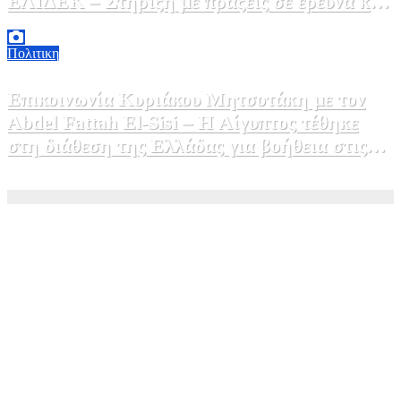
ΕΛΙΔΕΚ – Στήριξη με πράξεις σε έρευνα και
καινοτομία»
5 Αυγούστου, 2026 16:30
1
Πολιτικη
Επικοινωνία Κυριάκου Μητσοτάκη με τον
Abdel Fattah El-Sisi – Η Αίγυπτος τέθηκε
στη διάθεση της Ελλάδας για βοήθεια στις
φωτιές
5 Αυγούστου, 2026 15:58
1