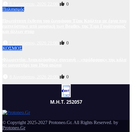
8 Αυγούστου, 2026 22:00
0
Πολιτισμός
Πρωτότυπη έκθεση του ζωγράφου Τζακ Κούλτερ με έργα που
εμπνεύστηκε από μουσική των Beatles, της Έιμι Γουάινχαουζ
και άλλων σταρ
8 Αυγούστου, 2026 21:00
0
ΚΟΣΜΟΣ
Φλωρεντία: Ανακαλύφθηκε συνταγή – «πρόδρομος» της κόλα
σε μοναστήρι του 19ου αιώνα
8 Αυγούστου, 2026 20:00
0
Μ.Η.Τ. 252057
© Copyright 2025-2027 Protoneo.Gr. All Rights Reserved. by
Protoneo.Gr