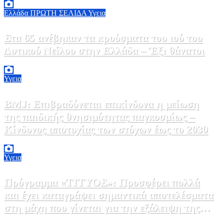
Ελλάδα
ΠΡΩΤΗ ΣΕΛΙΔΑ
Υγεια
Στα 65 ανέβηκαν τα κρούσματα του ιού του
Δυτικού Νείλου στην Ελλάδα – Έξι θάνατοι
6 Αυγούστου, 2026 09:45
0
Υγεια
BMJ: Επιβραδύνεται επικίνδυνα η μείωση
της παιδικής θνησιμότητας παγκοσμίως –
Κίνδυνος αποτυχίας των στόχων έως το 2030
5 Αυγούστου, 2026 21:00
3
Υγεια
Πρόγραμμα «ΤΙΤΥΟΣ»: Προσφέρει πολλά
και έχει καταγράψει σημαντικά αποτελέσματα
στη μάχη που γίνεται για την εξάλειψη της