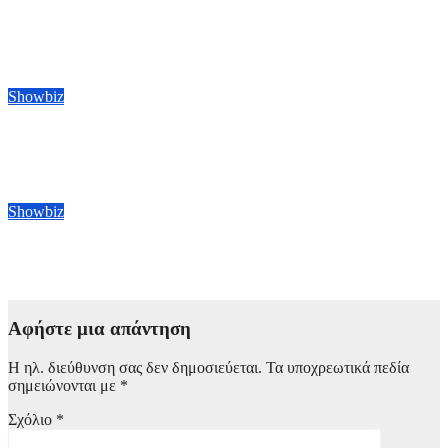
Οι BTS γύρισαν την πλάτη τους στα Grammy: Το γκρουπ της
K-pop δεν θα υποβάλει υποψηφιότητα στα φετινά βραβεία
8 Αυγούστου, 2026 22:00
Showbiz
Michael 2: Η Lionsgate στοχεύει σε κυκλοφορία της ταινίας
στα τέλη του 2027 με αρχές του 2028
8 Αυγούστου, 2026 13:00
Showbiz
Amazon: Προετοιμάζει τη συνέχεια του ντοκιμαντέρ Melania
8 Αυγούστου, 2026 12:00
Αφήστε μια απάντηση
Η ηλ. διεύθυνση σας δεν δημοσιεύεται.
Τα υποχρεωτικά πεδία
σημειώνονται με
*
Σχόλιο
*