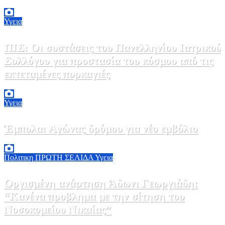
Υγεια
ΠΙΣ: Οι συστάσεις του Πανελληνίου Ιατρικού
Συλλόγου για προστασία του κόσμου από τις
εκτεταμένες πυρκαγιές
8 Αυγούστου, 2026 18:00
0
Υγεια
Έμπολα: Αγώνας δρόμου για νέο εμβόλιο
7 Αυγούστου, 2026 23:00
0
Πολιτικη
ΠΡΩΤΗ ΣΕΛΙΔΑ
Υγεια
Οργισμένη ανάρτηση Άδωνι Γεωργιάδη:
“Κανένα προβλημα με την σίτηση του
Νοσοκομείου Νικαίας”
7 Αυγούστου, 2026 11:30
0