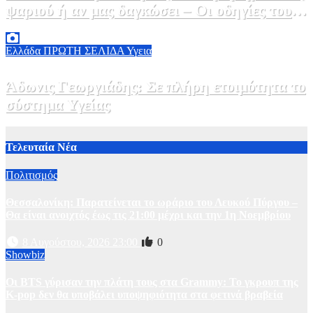
ψαριού ή αν μας δαγκώσει – Οι οδηγίες του
ΕΟΔΥ
2 Αυγούστου, 2026 13:00
1
Ελλάδα
ΠΡΩΤΗ ΣΕΛΙΔΑ
Υγεια
Άδωνις Γεωργιάδης: Σε πλήρη ετοιμότητα το
σύστημα Υγείας
2 Αυγούστου, 2026 11:49
1
Τελευταία Νέα
Πολιτισμός
Θεσσαλονίκη: Παρατείνεται το ωράριο του Λευκού Πύργου –
Θα είναι ανοιχτός έως τις 21:00 μέχρι και την 1η Νοεμβρίου
8 Αυγούστου, 2026 23:00
0
Showbiz
Οι BTS γύρισαν την πλάτη τους στα Grammy: Το γκρουπ της
K-pop δεν θα υποβάλει υποψηφιότητα στα φετινά βραβεία