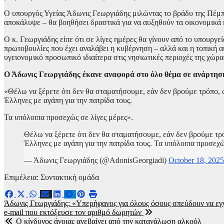
Ο υπουργός Υγείας Άδωνις Γεωργιάδης μιλώντας το βράδυ της Πέμπτ
αποκάλυψε – θα βοηθήσει δραστικά για να αυξηθούν τα οικονομικά κ
Ο κ. Γεωργιάδης είπε ότι σε λίγες ημέρες θα γίνουν από το υπουργε
πρωτοβουλίες που έχει αναλάβει η κυβέρνηση – αλλά και η τοπική α
υγειονομικό προσωπικό ιδιαίτερα στις νησιωτικές περιοχές της χώρ
Ο Άδωνις Γεωργιάδης έκανε αναφορά στο όλο θέμα σε ανάρτησή 
«Θέλω να ξέρετε ότι δεν θα σταματήσουμε, εάν δεν βρούμε τρόπο, 
Έλληνες με αγάπη για την πατρίδα τους.
Τα υπόλοιπα προσεχώς σε λίγες μέρες».
Θέλω να ξέρετε ότι δεν θα σταματήσουμε, εάν δεν βρούμε τρ
Έλληνες με αγάπη για την πατρίδα τους. Τα υπόλοιπα προσεχώ
— Άδωνις Γεωργιάδης (@AdonisGeorgiadi)
October 18, 2025
Επιμέλεια: Συντακτική ομάδα
Πλοήγηση
Άδωνις Γεωργιάδης: «Υπερήφανος για όλους όσους σπεύδουν να εγ
e-mail που εκτόξευσε τον αριθμό δωρητών
άρθρων
Ο κίνδυνος άνοιας ανεβαίνει από την κατανάλωση αλκοόλ