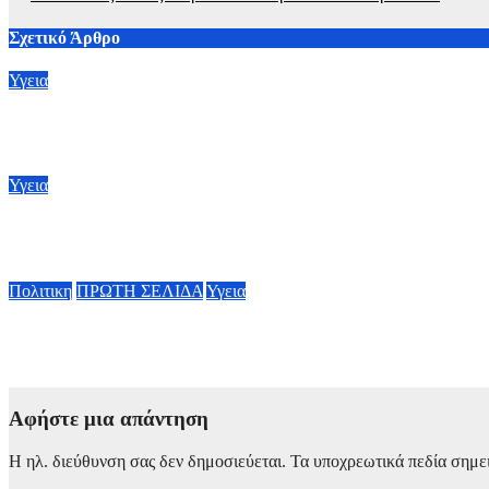
Σχετικό Άρθρο
Υγεια
ΠΙΣ: Οι συστάσεις του Πανελληνίου Ιατρικού Συλλόγου για προ
8 Αυγούστου, 2026 18:00
Υγεια
Έμπολα: Αγώνας δρόμου για νέο εμβόλιο
7 Αυγούστου, 2026 23:00
Πολιτικη
ΠΡΩΤΗ ΣΕΛΙΔΑ
Υγεια
Οργισμένη ανάρτηση Άδωνι Γεωργιάδη: “Κανένα προβλημα με 
7 Αυγούστου, 2026 11:30
Αφήστε μια απάντηση
Η ηλ. διεύθυνση σας δεν δημοσιεύεται.
Τα υποχρεωτικά πεδία σημε