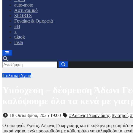
auto-moto
Αστυνομικό
SPORTS
Γυναίκα & Ομορφιά
FB
x
tiktok
insta
Πολιτικη
Υγεια
Υπόσχεση – δέσμευση Άδωνι Γεω
καλύψουμε όλα τα κενά με γιατ
18 Οκτωβρίου, 2025 19:00
#Άδωνις Γεωργιάδης
,
#γιατροί
,
#
Ο υπουργός Υγείας, Άδωνις Γεωργιάδης και η κυβέρνηση ετοιμάζου
μικρά νησιά, ενώ προσπαθούν με κάθε τρόπο να καλυφθούν τα κενά