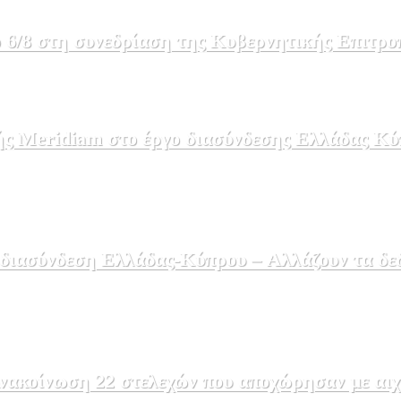
 6/8 στη συνεδρίαση της Κυβερνητικής Επιτρο
ής Meridiam στο έργο διασύνδεσης Ελλάδας Κύ
 διασύνδεση Ελλάδας-Κύπρου – Αλλάζουν τα δε
ακοίνωση 22 στελεχών που αποχώρησαν με αιχμέ