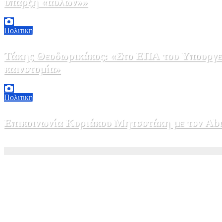
ύπαρξη «αυλών»»
5 Αυγούστου, 2026 17:00
0
Πολιτικη
Τάκης Θεοδωρικάκος: «Στο ΕΠΑ του Υπουργεί
καινοτομία»
5 Αυγούστου, 2026 16:30
1
Πολιτικη
Επικοινωνία Κυριάκου Μητσοτάκη με τον Abdel
5 Αυγούστου, 2026 15:58
1