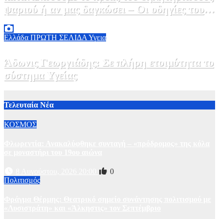
ψαριού ή αν μας δαγκώσει – Οι οδηγίες του
ΕΟΔΥ
2 Αυγούστου, 2026 13:00
1
Ελλάδα
ΠΡΩΤΗ ΣΕΛΙΔΑ
Υγεια
Άδωνις Γεωργιάδης: Σε πλήρη ετοιμότητα το
σύστημα Υγείας
2 Αυγούστου, 2026 11:49
1
Τελευταία Νέα
ΚΟΣΜΟΣ
Φλωρεντία: Ανακαλύφθηκε συνταγή – «πρόδρομος» της κόλα
σε μοναστήρι του 19ου αιώνα
8 Αυγούστου, 2026 20:00
0
Πολιτισμός
Φράγμα Θέρμης: Θεατρικό σημείο συνάντησης πολιτισμού με
«Λυσιστράτη» και «Άλκηστις» τον Σεπτέμβριο