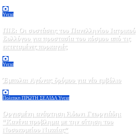
Υγεια
ΠΙΣ: Οι συστάσεις του Πανελληνίου Ιατρικού
Συλλόγου για προστασία του κόσμου από τις
εκτεταμένες πυρκαγιές
8 Αυγούστου, 2026 18:00
0
Υγεια
Έμπολα: Αγώνας δρόμου για νέο εμβόλιο
7 Αυγούστου, 2026 23:00
0
Πολιτικη
ΠΡΩΤΗ ΣΕΛΙΔΑ
Υγεια
Οργισμένη ανάρτηση Άδωνι Γεωργιάδη:
“Κανένα προβλημα με την σίτηση του
Νοσοκομείου Νικαίας”
7 Αυγούστου, 2026 11:30
0