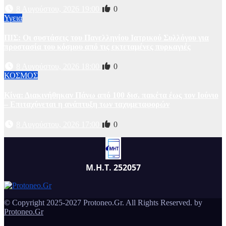
8 Αυγούστου, 2026 19:00
0
Υγεια
ΠΙΣ: Οι συστάσεις του Πανελληνίου Ιατρικού Συλλόγου για
προστασία του κόσμου από τις εκτεταμένες πυρκαγιές
8 Αυγούστου, 2026 18:00
0
ΚΟΣΜΟΣ
Κίνα: Διακινήθηκαν Πάνω από 100 δισ. πακέτα έως τον Ιούνιο
– Επιταχύνεται η ανάπτυξη των ταχυμεταφορών
8 Αυγούστου, 2026 17:00
0
Μ.Η.Τ. 252057
© Copyright 2025-2027 Protoneo.Gr. All Rights Reserved. by
Protoneo.Gr