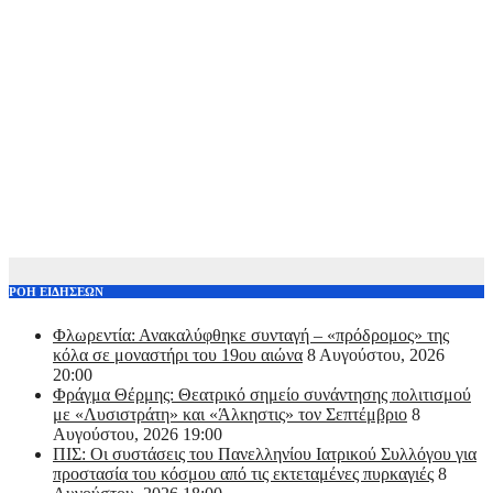
ΡΟΗ ΕΙΔΗΣΕΩΝ
Φλωρεντία: Ανακαλύφθηκε συνταγή – «πρόδρομος» της
κόλα σε μοναστήρι του 19ου αιώνα
8 Αυγούστου, 2026
20:00
Φράγμα Θέρμης: Θεατρικό σημείο συνάντησης πολιτισμού
με «Λυσιστράτη» και «Άλκηστις» τον Σεπτέμβριο
8
Αυγούστου, 2026 19:00
ΠΙΣ: Οι συστάσεις του Πανελληνίου Ιατρικού Συλλόγου για
προστασία του κόσμου από τις εκτεταμένες πυρκαγιές
8