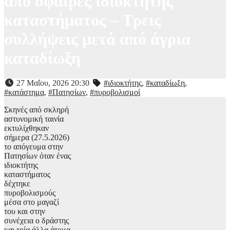
από σφαίρες ιδιοκτήτης
καταστήματος – Τρεις
συλλήψεις μετά από άγρια
καταδίωξη
27 Μαΐου, 2026 20:30
#ιδιοκτήτης
,
#καταδίωξη
,
#κατάστημα
,
#Πατησίων
,
#πυροβολισμοί
Σκηνές από σκληρή
αστυνομική ταινία
εκτυλίχθηκαν
σήμερα (27.5.2026)
το απόγευμα στην
Πατησίων όταν ένας
ιδιοκτήτης
καταστήματος
δέχτηκε
πυροβολισμούς
μέσα στο μαγαζί
του και στην
συνέχεια ο δράστης
και τρία άλλα άτομα