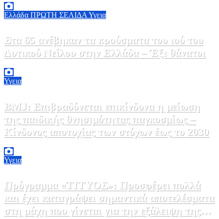
Ελλάδα
ΠΡΩΤΗ ΣΕΛΙΔΑ
Υγεια
Στα 65 ανέβηκαν τα κρούσματα του ιού του
Δυτικού Νείλου στην Ελλάδα – Έξι θάνατοι
6 Αυγούστου, 2026 09:45
0
Υγεια
BMJ: Επιβραδύνεται επικίνδυνα η μείωση
της παιδικής θνησιμότητας παγκοσμίως –
Κίνδυνος αποτυχίας των στόχων έως το 2030
5 Αυγούστου, 2026 21:00
3
Υγεια
Πρόγραμμα «ΤΙΤΥΟΣ»: Προσφέρει πολλά
και έχει καταγράψει σημαντικά αποτελέσματα
στη μάχη που γίνεται για την εξάλειψη της