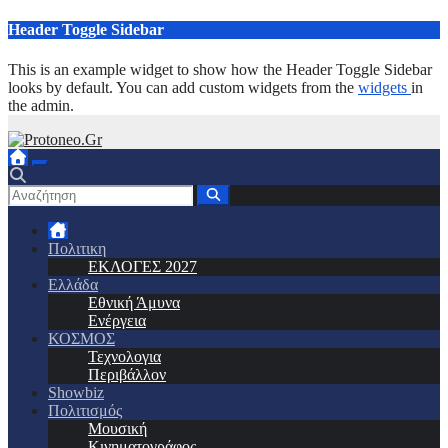
Μετάβαση
Header Toggle Sidebar
στο
περιεχόμενο
This is an example widget to show how the Header Toggle Sidebar
looks by default. You can add custom widgets from the
widgets
in
the admin.
Πολιτικη
ΕΚΛΟΓΕΣ 2027
Ελλάδα
Εθνική Άμυνα
Ενέργεια
ΚΟΣΜΟΣ
Τεχνολογια
Περιβάλλον
Showbiz
Πολιτισμός
Μουσική
Κινηματογράφος