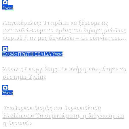
Υγεια
Λαγοκέφαλος: Τι πρέπει να ξέρουμε αν
καταναλώσουμε το κρέας του δηλητηριώδους
ψαριού ή αν μας δαγκώσει – Οι οδηγίες του
ΕΟΔΥ
2 Αυγούστου, 2026 13:00
1
Ελλάδα
ΠΡΩΤΗ ΣΕΛΙΔΑ
Υγεια
Άδωνις Γεωργιάδης: Σε πλήρη ετοιμότητα το
σύστημα Υγείας
2 Αυγούστου, 2026 11:49
1
Υγεια
Υποθυρεοειδισμός και θυρεοειδίτιδα
Hashimoto: Τα συμπτώματα, η διάγνωση και
η θεραπεία
2 Αυγούστου, 2026 11:00
1