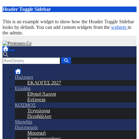
Μετάβαση
Header Toggle Sidebar
στο
περιεχόμενο
This is an example widget to show how the Header Toggle Sidebar
looks by default. You can add custom widgets from the
widgets
in
the admin.
Πολιτικη
ΕΚΛΟΓΕΣ 2027
Ελλάδα
Εθνική Άμυνα
Ενέργεια
ΚΟΣΜΟΣ
Τεχνολογια
Περιβάλλον
Showbiz
Πολιτισμός
Μουσική
Κινηματογράφος