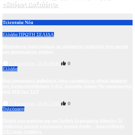
«Σπύρος Δοξιάδης»
31 Ιουλίου, 2026 17:41
1
Τελευταία Νέα
Ελλάδα
ΠΡΩΤΗ ΣΕΛΙΔΑ
Ηλιοφάνεια πανελλαδικά, με αυξημένες νεφώσεις στα ορεινά
και μεμονωμένες μπόρες
6 Αυγούστου, 2026 08:00
0
Ελλάδα
Kυκλοφοριακές ρυθμίσεις λόγω εργασιών σε οδικά τμήματα
του Αυτοκινητοδρόμου Α.Θ.Ε περιοχής Δήμου Μεταμόρφωσης
από 18/8 έως 12/9
5 Αυγούστου, 2026 23:00
0
Τηλεόραση
Πτήση στα ουράνια για τον Διεθνή Αερολιμένα Αθηνών: Η
επιβατική κίνηση κατέγραψε ισχυρή άνοδο – Διακινήθηκαν
3,93 εκατ. επιβάτες