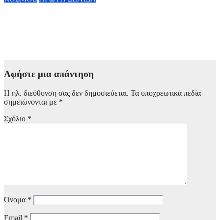
ΗΠΑ: Απετράπη πιθανή επίθεση κατά του Ντόναλντ Τραμπ –
Συνελήφθη άνδρας με όπλο και σφαίρες κοντά σε γήπεδο
γκολφ που θα επισκεπτόταν ο Αμερικανός πρόεδρος
5 Αυγούστου, 2026 12:00
Αφήστε μια απάντηση
Η ηλ. διεύθυνση σας δεν δημοσιεύεται.
Τα υποχρεωτικά πεδία
σημειώνονται με
*
Σχόλιο
*
Όνομα
*
Email
*