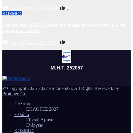
5 Αυγούστου, 2026 22:00
1
ΚΟΣΜΟΣ
Μελέτη στις ΗΠΑ: Η παρουσία πούμα μειώνει κατά 76% τα
τροχαία με ελάφια
5 Αυγούστου, 2026 21:27
1
Μ.Η.Τ. 252057
© Copyright 2025-2027 Protoneo.Gr. All Rights Reserved. by
Protoneo.Gr
Πολιτικη
ΕΚΛΟΓΕΣ 2027
Ελλάδα
Εθνική Άμυνα
Ενέργεια
ΚΟΣΜΟΣ