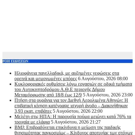
ΡΟΗ ΕΙΔΗΣΕΩΝ
Ηλιοφάνεια πανελλαδικά, με αυξημένες νεφώσεις στα
ορεινά και μεμονωμένες μπόρες
6 Αυγούστου, 2026 08:00
Kυκλοφοριακές ρυθμίσεις λόγω εργασιών σε οδικά τμήματα
του Αυτοκινητοδρόμου Α.Θ.Ε περιοχής Δήμου
Μεταμόρφωσης από 18/8 έως 12/9
5 Αυγούστου, 2026 23:00
Πτήση στα ουράνια για τον Διεθνή Αερολιμένα Αθηνών: Η
επιβατική κίνηση κατέγραψε ισχυρή άνοδο – Διακινήθηκαν
3,93 εκατ. επιβάτες
5 Αυγούστου, 2026 22:00
Μελέτη στις ΗΠΑ: Η παρουσία πούμα μειώνει κατά 76% τα
τροχαία με ελάφια
5 Αυγούστου, 2026 21:27
BMJ: Επιβραδύνεται επικίνδυνα η μείωση της παιδικής
θνησιμότητας παγκοσμίως – Κίνδυνος αποτυχίας των στόχων