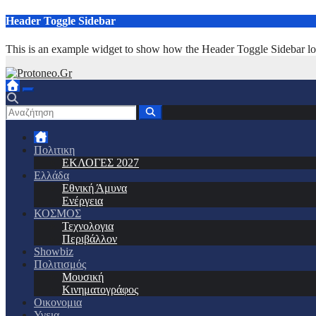
Μετάβαση
Header Toggle Sidebar
στο
περιεχόμενο
This is an example widget to show how the Header Toggle Sidebar lo
Πολιτικη
ΕΚΛΟΓΕΣ 2027
Ελλάδα
Εθνική Άμυνα
Ενέργεια
ΚΟΣΜΟΣ
Τεχνολογια
Περιβάλλον
Showbiz
Πολιτισμός
Μουσική
Κινηματογράφος
Οικονομια
Υγεια