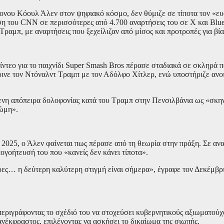
ονου Κόουλ Άλεν στον ψηφιακό κόσμο, δεν θύμιζε σε τίποτα τον «ευ
η του CNN σε περισσότερες από 4.700 αναρτήσεις του σε X και Blue
Τραμπ, με αναρτήσεις που ξεχείλιζαν από μίσος και προτροπές για βία
ντεο για το παιχνίδι Super Smash Bros πέρασε σταδιακά σε σκληρά π
ινε τον Ντόναλντ Τραμπ με τον Αδόλφο Χίτλερ, ενώ υποστήριζε ανο
ενη απόπειρα δολοφονίας κατά του Τραμπ στην Πενσιλβάνια ως «σκη
νώμη».
2025, ο Άλεν φαίνεται πως πέρασε από τη θεωρία στην πράξη. Σε ανα
γοήτευσή του που «κανείς δεν κάνει τίποτα».
έρες… η δεύτερη καλύτερη στιγμή είναι σήμερα», έγραφε τον Δεκέμβρ
 περιγράφοντας το σχέδιό του να στοχεύσει κυβερνητικούς αξιωματού
ανέκφραστος, επιλέγοντας να ασκήσει το δικαίωμα της σιωπής.