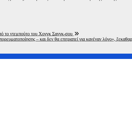
πό το ντεμπούτο του Χονγκ Σανγκ-σου
ορευματοποίησης – και δεν θα επιτραπεί για κανέναν λόγο», ξεκαθαρ
ν επίθεση
ν Κίνα