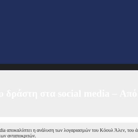
 δράστη στα social media – Από 
edia αποκαλύπτει η ανάλυση των λογαριασμών του Κόουλ Άλεν, του ά
των ανταποκριτών.