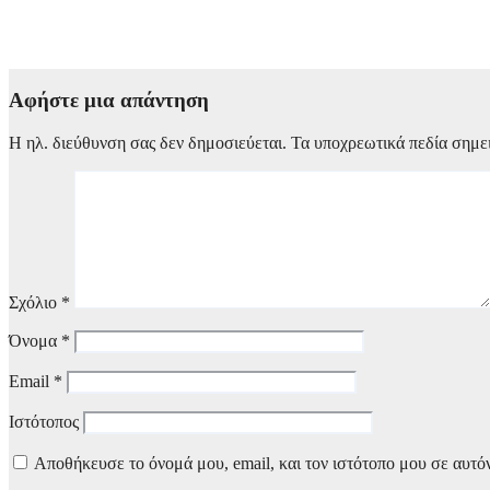
Πλήθος κόσμου είπε το «ύστατο χαίρε» στον Λάκη Χαλκιά – Συν
6 Αυγούστου, 2026 14:30
Αφήστε μια απάντηση
Η ηλ. διεύθυνση σας δεν δημοσιεύεται.
Τα υποχρεωτικά πεδία σημε
Σχόλιο
*
Όνομα
*
Email
*
Ιστότοπος
Αποθήκευσε το όνομά μου, email, και τον ιστότοπο μου σε αυτό