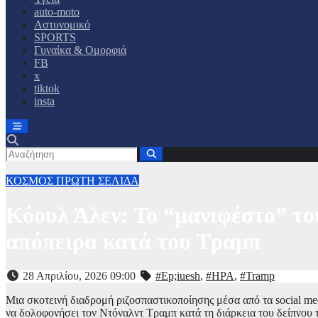
auto-moto
Αστυνομικό
SPORTS
Γυναίκα & Ομορφιά
FB
x
tiktok
insta
ΚΟΣΜΟΣ
ΠΡΩΤΗ ΣΕΛΙΔΑ
Κόουλ Άλεν: Το “μανιφέστο” του
απόπειρα κατά του Τραμπ
28 Απριλίου, 2026 09:00
#Ep;iuesh
,
#HPA
,
#Tramp
Μια σκοτεινή διαδρομή ριζοσπαστικοποίησης μέσα από τα social m
να δολοφονήσει τον Ντόναλντ Τραμπ κατά τη διάρκεια του δείπνου 