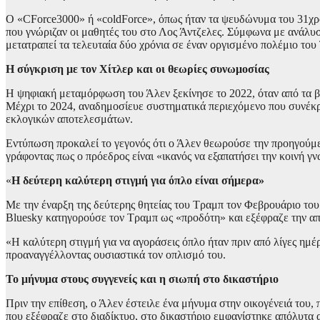
Ο «CForce3000» ή «coldForce», όπως ήταν τα ψευδώνυμα του 31χρ
που γνώριζαν οι μαθητές του στο Λος Άντζελες. Σύμφωνα με ανάλυσ
μετατραπεί τα τελευταία δύο χρόνια σε έναν οργισμένο πολέμιο του 
Η σύγκριση με τον Χίτλερ και οι θεωρίες συνωμοσίας
Η ψηφιακή μεταμόρφωση του Άλεν ξεκίνησε το 2022, όταν από τα βί
Μέχρι το 2024, αναδημοσίευε συστηματικά περιεχόμενο που συνέκρ
εκλογικών αποτελεσμάτων.
Εντύπωση προκαλεί το γεγονός ότι ο Άλεν θεωρούσε την προηγούμ
γράφοντας πως ο πρόεδρος είναι «ικανός να εξαπατήσει την κοινή γ
«
Η δεύτερη καλύτερη στιγμή για όπλο είναι σήμερα»
Με την έναρξη της δεύτερης θητείας του Τραμπ τον Φεβρουάριο του 
Bluesky κατηγορούσε τον Τραμπ ως «προδότη» και εξέφραζε την απο
«Η καλύτερη στιγμή για να αγοράσεις όπλο ήταν πριν από λίγες ημ
προαναγγέλλοντας ουσιαστικά τον οπλισμό του.
Το μήνυμα στους συγγενείς και η σιωπή στο δικαστήριο
Πριν την επίθεση, ο Άλεν έστειλε ένα μήνυμα στην οικογένειά του,
που εξέφραζε στο διαδίκτυο, στο δικαστήριο εμφανίστηκε απόλυτα 