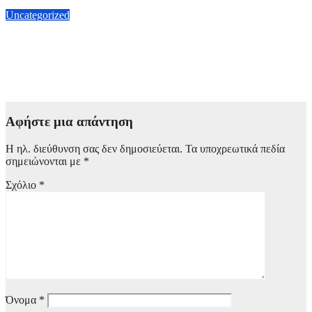
6 Αυγούστου, 2026 14:30
Uncategorized
Τάκης Θεοδωρικάκος: «Στηρίζουμε την βιομηχανία για μια
οικονομία πιο ανταγωνιστική με καλύτερους μισθούς – Οι επτά
προτεραιότητες»
6 Αυγούστου, 2026 14:07
Αφήστε μια απάντηση
Η ηλ. διεύθυνση σας δεν δημοσιεύεται.
Τα υποχρεωτικά πεδία
σημειώνονται με
*
Σχόλιο
*
Όνομα
*