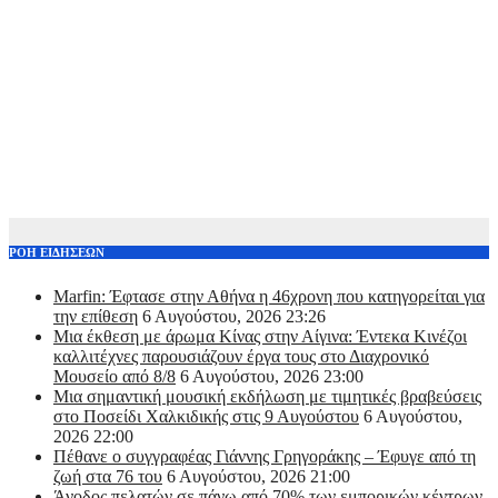
ΡΟΗ ΕΙΔΗΣΕΩΝ
Marfin: Έφτασε στην Αθήνα η 46χρονη που κατηγορείται για
την επίθεση
6 Αυγούστου, 2026 23:26
Μια έκθεση με άρωμα Κίνας στην Αίγινα: Έντεκα Κινέζοι
καλλιτέχνες παρουσιάζουν έργα τους στο Διαχρονικό
Μουσείο από 8/8
6 Αυγούστου, 2026 23:00
Μια σημαντική μουσική εκδήλωση με τιμητικές βραβεύσεις
στο Ποσείδι Χαλκιδικής στις 9 Αυγούστου
6 Αυγούστου,
2026 22:00
Πέθανε ο συγγραφέας Γιάννης Γρηγοράκης – Έφυγε από τη
ζωή στα 76 του
6 Αυγούστου, 2026 21:00
Άνοδος πελατών σε πάνω από 70% των εμπορικών κέντρων