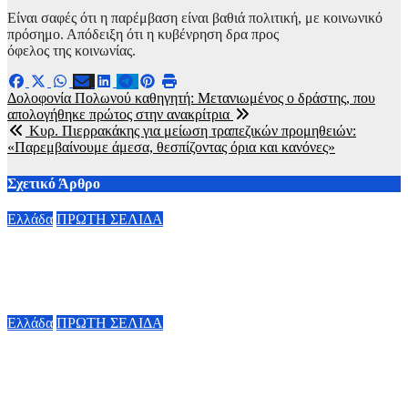
Είναι σαφές ότι η παρέμβαση είναι βαθιά πολιτική, με κοινωνικό
πρόσημο. Απόδειξη ότι η κυβένρηση δρα προς
όφελος της κοινωνίας.
Πλοήγηση
Δολοφονία Πολωνού καθηγητή: Μετανιωμένος ο δράστης, που
απολογήθηκε πρώτος στην ανακρίτρια
άρθρων
Κυρ. Πιερρακάκης για μείωση τραπεζικών προμηθειών:
«Παρεμβαίνουμε άμεσα, θεσπίζοντας όρια και κανόνες»
Σχετικό Άρθρο
Ελλάδα
ΠΡΩΤΗ ΣΕΛΙΔΑ
Marfin: Έφτασε στην Αθήνα η 46χρονη που κατηγορείται για
την επίθεση
6 Αυγούστου, 2026 23:26
Ελλάδα
ΠΡΩΤΗ ΣΕΛΙΔΑ
Πλήθος κόσμου είπε το «ύστατο χαίρε» στον Λάκη Χαλκιά –
Συνετριμμένη η συζύγός του