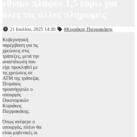
εθνικό πλαφόν 1,5 ευρώ για
όλες τις άλλες πληρωμές
21 Ιουλίου, 2025 14:30
#Κυριάκος Πιερρακάκης
Κυβερνητική
παρέμβαση για τις
χρεώσεις στις
τράπεζες, μετά την
αναστάτωση που
είχε προκληθεί με
τις χρεώσεις σε
ΑΤΜ της τράπεζας
Πειραιώς
προανήγγειλε ο
υπουργός
Οικονομικών
Κυριάκος
Πιερρακάκης.
Όπως ανέφερε ο
υπουργός, πλέον θα
είναι μηδενικές οι