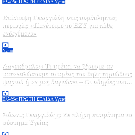
Ελλάδα
ΠΡΩΤΗ ΣΕΛΙΔΑ
Υγεια
Επίσκεψη Γεωργιάδη στις πυρόπληκτες
περιοχές: «Πανέτοιμο το ΕΣΥ για κάθε
ενδεχόμενο»
2 Αυγούστου, 2026 14:37
2
Υγεια
Λαγοκέφαλος: Τι πρέπει να ξέρουμε αν
καταναλώσουμε το κρέας του δηλητηριώδους
ψαριού ή αν μας δαγκώσει – Οι οδηγίες του
ΕΟΔΥ
2 Αυγούστου, 2026 13:00
1
Ελλάδα
ΠΡΩΤΗ ΣΕΛΙΔΑ
Υγεια
Άδωνις Γεωργιάδης: Σε πλήρη ετοιμότητα το
σύστημα Υγείας
2 Αυγούστου, 2026 11:49
1