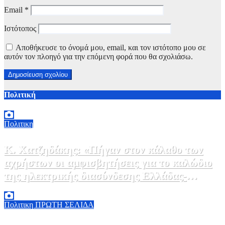
Email
*
Ιστότοπος
Αποθήκευσε το όνομά μου, email, και τον ιστότοπο μου σε
αυτόν τον πλοηγό για την επόμενη φορά που θα σχολιάσω.
Πολιτική
Πολιτικη
Κ. Χατζηδάκης: «Πήγαν στον κάλαθο των
αχρήστων οι αμφισβητήσεις για το καλώδιο
της ηλεκτρικής διασύνδεσης Ελλάδας-
Κύπρου μετά τη συμφωνία ΑΔΜΗΕ με την
6 Αυγούστου, 2026 15:00
0
Meridiam»
Πολιτικη
ΠΡΩΤΗ ΣΕΛΙΔΑ