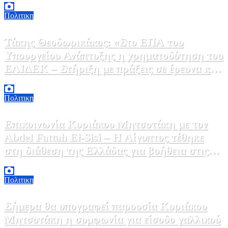
Πολιτικη
Τάκης Θεοδωρικάκος: «Στο ΕΠΑ του
Υπουργείου Ανάπτυξης η χρηματοδότηση του
ΕΛΙΔΕΚ – Στήριξη με πράξεις σε έρευνα και
καινοτομία»
5 Αυγούστου, 2026 16:30
1
Πολιτικη
Επικοινωνία Κυριάκου Μητσοτάκη με τον
Abdel Fattah El-Sisi – Η Αίγυπτος τέθηκε
στη διάθεση της Ελλάδας για βοήθεια στις
φωτιές
5 Αυγούστου, 2026 15:58
1
Πολιτικη
Σήμερα θα υπογραφεί παρουσία Κυριάκου
Μητσοτάκη η συμφωνία για είσοδο γαλλικού