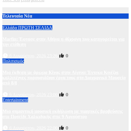
31 Ιουλίου, 2026 21:08
1
Τελευταία Νέα
Ελλάδα
ΠΡΩΤΗ ΣΕΛΙΔΑ
Marfin: Έφτασε στην Αθήνα η 46χρονη που κατηγορείται για
την επίθεση
6 Αυγούστου, 2026 23:26
0
Πολιτισμός
Μια έκθεση με άρωμα Κίνας στην Αίγινα: Έντεκα Κινέζοι
καλλιτέχνες παρουσιάζουν έργα τους στο Διαχρονικό Μουσείο
από 8/8
6 Αυγούστου, 2026 23:00
0
Entertainment
Μια σημαντική μουσική εκδήλωση με τιμητικές βραβεύσεις
στο Ποσείδι Χαλκιδικής στις 9 Αυγούστου
6 Αυγούστου, 2026 22:00
0