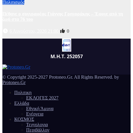
Πολιτισμός
Πέθανε ο συγγραφέας Γιάννης Γρηγοράκης – Έφυγε από τη
ζωή στα 76 του
6 Αυγούστου, 2026 21:00
0
Μ.Η.Τ. 252057
© Copyright 2025-2027 Protoneo.Gr. All Rights Reserved. by
Protoneo.Gr
Πολιτικη
ΕΚΛΟΓΕΣ 2027
Ελλάδα
Εθνική Άμυνα
Ενέργεια
ΚΟΣΜΟΣ
Τεχνολογια
Περιβάλλον