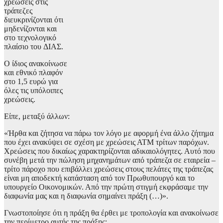
χρεώσεις στις
τράπεζες
διευκρινίζονται ότι
μηδενίζονται και
στο τεχνολογικό
πλαίσιο του ΔΙΑΣ.
Ο ίδιος ανακοίνωσε
και εθνικό πλαφόν
στο 1,5 ευρώ για
όλες τις υπόλοιπες
χρεώσεις.
Είπε, μεταξύ άλλων:
«Ήρθα και ζήτησα να πάρω τον λόγο με αφορμή ένα άλλο ζήτημα
που έχει ανακύψει σε σχέση με χρεώσεις ΑΤΜ τρίτων παρόχων.
Χρεώσεις που δικαίως χαρακτηρίζονται αδικαιολόγητες. Αυτό που
συνέβη μετά την πώληση μηχανημάτων από τράπεζα σε εταιρεία –
τρίτο πάροχο που επιβάλλει χρεώσεις στους πελάτες της τράπεζας
είναι μη αποδεκτή κατάσταση από τον Πρωθυπουργό και το
υπουργείο Οικονομικών. Από την πρώτη στιγμή εκφράσαμε την
διαφωνία μας και η διαφωνία σημαίνει πράξη (…)».
Γνωστοποίησε ότι η πράξη θα έρθει με τροπολογία και ανακοίνωσε
την περίμετρο αυτής της πράξης: