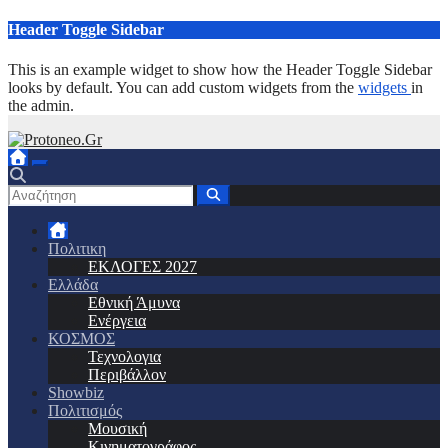
Μετάβαση
Header Toggle Sidebar
στο
περιεχόμενο
This is an example widget to show how the Header Toggle Sidebar
looks by default. You can add custom widgets from the
widgets
in
the admin.
Πολιτικη
ΕΚΛΟΓΕΣ 2027
Ελλάδα
Εθνική Άμυνα
Ενέργεια
ΚΟΣΜΟΣ
Τεχνολογια
Περιβάλλον
Showbiz
Πολιτισμός
Μουσική
Κινηματογράφος