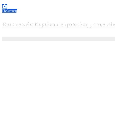
5 Αυγούστου, 2026 16:30
1
Πολιτικη
Επικοινωνία Κυριάκου Μητσοτάκη με τον Abdel
5 Αυγούστου, 2026 15:58
1