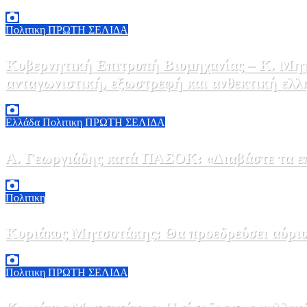
6 Αυγούστου, 2026 15:00
0
Πολιτικη
ΠΡΩΤΗ ΣΕΛΙΔΑ
Κυβερνητική Επιτροπή Βιομηχανίας – Κ. Μητ
ανταγωνιστική, εξωστρεφή και ανθεκτική ελλ
6 Αυγούστου, 2026 14:00
0
Ελλάδα
Πολιτικη
ΠΡΩΤΗ ΣΕΛΙΔΑ
Α. Γεωργιάδης κατά ΠΑΣΟΚ: «Διαβάστε τα επί
6 Αυγούστου, 2026 13:02
0
Πολιτικη
Κυριάκος Μητσοτάκης: Θα προεδρεύσει αύριο
5 Αυγούστου, 2026 19:30
2
Πολιτικη
ΠΡΩΤΗ ΣΕΛΙΔΑ