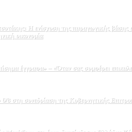
σοτάκης: Η ενίσχυση της παραγωγικής βάσης σ
ηνική οικονομία
σημα έγγραφα» – «Όταν σας συμφέρει επικαλε
 6/8 στη συνεδρίαση της Κυβερνητικής Επιτρο