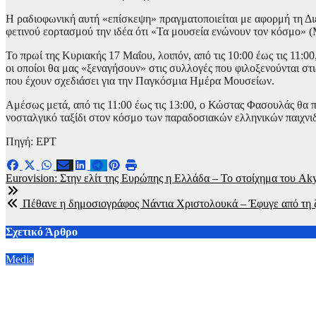
Η ραδιοφωνική αυτή «επίσκεψη» πραγματοποιείται με αφορμή τη Δι
φετινού εορτασμού την ιδέα ότι «Τα μουσεία ενώνουν τον κόσμο» (
Το πρωί της Κυριακής 17 Μαΐου, λοιπόν, από τις 10:00 έως τις 11
οι οποίοι θα μας «ξεναγήσουν» στις συλλογές που φιλοξενούνται στι
που έχουν σχεδιάσει για την Παγκόσμια Ημέρα Μουσείων.
Αμέσως μετά, από τις 11:00 έως τις 13:00, ο Κώστας Φασουλάς θα 
νοσταλγικό ταξίδι στον κόσμο των παραδοσιακών ελληνικών παιχνιδι
Πηγή: ΕΡΤ
Πλοήγηση
Eurovision: Στην ελίτ της Ευρώπης η Ελλάδα – Το στοίχημα του Aky
άρθρων
Πέθανε η δημοσιογράφος Νάντια Χριστολουκά – Έφυγε από τη ζ
Σχετικό Άρθρο
Media
Αύγουστος στο ERTFLIX: Το αφιέρωμα «Έγκλημα και Τιμωρία»
30 Ιουλίου, 2026 19:00