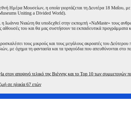
εθνή Ημέρα Μουσείων, η οποία γιορτάζεται τη Δευτέρα 18 Μαΐου, με
Museums Uniting a Divided World).
:00, η Ιωάννα Νιαώτη θα υποδεχθεί στην εκπομπή «NaMaste» τους ανθ
ς αίθουσές του και θα μας συστήσουν τα εκπαιδευτικά προγράμματα κα
προσκαλέσει τους μικρούς και τους μεγάλους ακροατές του Δεύτερου
ών, με όχημα τη φαντασία και τα τραγούδια που απευθύνονται στο πα
la στον αποψινό τελικό της Βιέννης και το Top 10 των συμμετοχών π
ωή σε ηλικία 67 ετών
 φέρνει στο φως υποθέσεις που συγκλόνισαν τον κόσμο