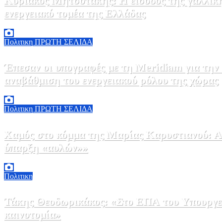
Κυριάκος Μητσοτάκης: Η είσοδος της γαλλικ
ενεργειακό τομέα της Ελλάδας
5 Αυγούστου, 2026 18:40
1
Πολιτικη
ΠΡΩΤΗ ΣΕΛΙΔΑ
Έπεσαν οι υπογραφές με τη Meridiam για την
αναβάθμιση του ενεργειακού ρόλου της χώρας
5 Αυγούστου, 2026 18:00
2
Πολιτικη
ΠΡΩΤΗ ΣΕΛΙΔΑ
Χαμός στο κόμμα της Μαρίας Καρυστιανού: Αν
ύπαρξη «αυλών»»
5 Αυγούστου, 2026 17:00
0
Πολιτικη
Τάκης Θεοδωρικάκος: «Στο ΕΠΑ του Υπουργεί
καινοτομία»