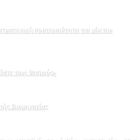
τρατηγική προτεραιότητα για μία πιο
ίστε τους θεσμούς»
πής Βιομηχανίας