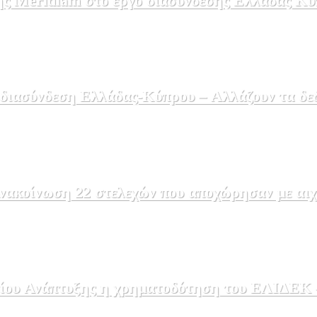
ής Meridiam στο έργο διασύνδεσης Ελλάδας Κύ
 διασύνδεση Ελλάδας-Κύπρου – Αλλάζουν τα δε
ακοίνωση 22 στελεχών που αποχώρησαν με αιχμέ
ου Ανάπτυξης η χρηματοδότηση του ΕΛΙΔΕΚ – 