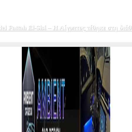
 Fattah El-Sisi – Η Αίγυπτος τέθηκε στη διάθ