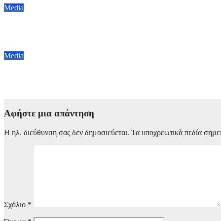
Media
Ανακοινώθηκε και επίσημα η επιστροφή του «The Voice» – Ποιός 
19 Ιουλίου, 2026 20:00
Media
Το Star και η Ζήνα Κουτσελίνη παραμένουν μαζί – Ανανέωση τ
9 Ιουλίου, 2026 19:30
Αφήστε μια απάντηση
Η ηλ. διεύθυνση σας δεν δημοσιεύεται.
Τα υποχρεωτικά πεδία σημε
Σχόλιο
*