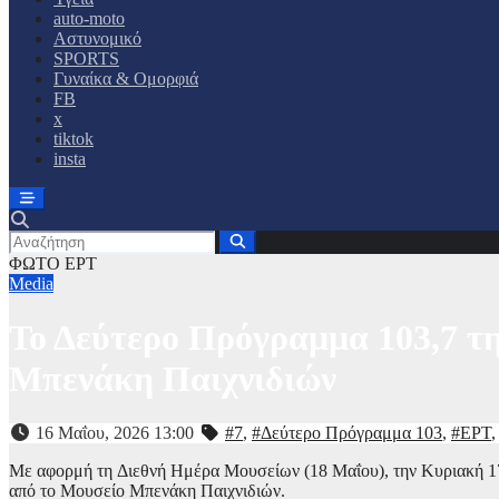
auto-moto
Αστυνομικό
SPORTS
Γυναίκα & Ομορφιά
FB
x
tiktok
insta
ΦΩΤΟ ΕΡΤ
Media
Το Δεύτερο Πρόγραμμα 103,7 τη
Μπενάκη Παιχνιδιών
16 Μαΐου, 2026 13:00
#7
,
#Δεύτερο Πρόγραμμα 103
,
#ΕΡΤ
Με αφορμή τη Διεθνή Ημέρα Μουσείων (18 Μαΐου), την Κυριακή 1
από το Μουσείο Μπενάκη Παιχνιδιών.