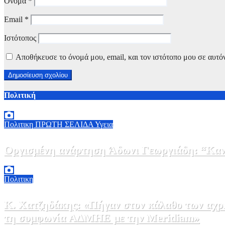
Όνομα
*
Email
*
Ιστότοπος
Αποθήκευσε το όνομά μου, email, και τον ιστότοπο μου σε αυτό
Πολιτική
Πολιτικη
ΠΡΩΤΗ ΣΕΛΙΔΑ
Υγεια
Οργισμένη ανάρτηση Άδωνι Γεωργιάδη: “Κανέ
7 Αυγούστου, 2026 11:30
0
Πολιτικη
Κ. Χατζηδάκης: «Πήγαν στον κάλαθο των αχρή
τη συμφωνία ΑΔΜΗΕ με την Meridiam»