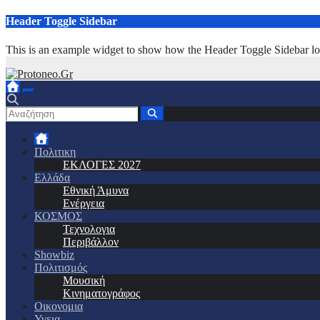
Μετάβαση
Header Toggle Sidebar
στο
περιεχόμενο
This is an example widget to show how the Header Toggle Sidebar lo
Πολιτικη
ΕΚΛΟΓΕΣ 2027
Ελλάδα
Εθνική Άμυνα
Ενέργεια
ΚΟΣΜΟΣ
Τεχνολογια
Περιβάλλον
Showbiz
Πολιτισμός
Μουσική
Κινηματογράφος
Οικονομια
Υγεια