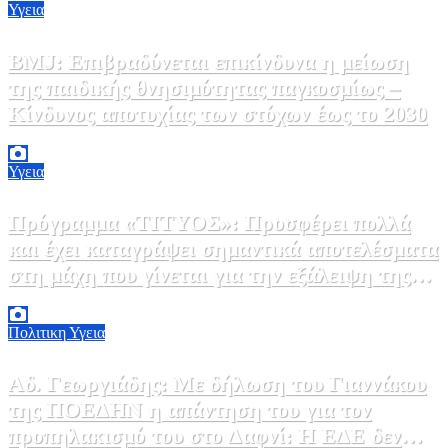
Υγεια
BMJ: Επιβραδύνεται επικίνδυνα η μείωση
της παιδικής θνησιμότητας παγκοσμίως –
Κίνδυνος αποτυχίας των στόχων έως το 2030
5 Αυγούστου, 2026 21:00
3
Υγεια
Πρόγραμμα «ΤΙΤΥΟΣ»: Προσφέρει πολλά
και έχει καταγράψει σημαντικά αποτελέσματα
στη μάχη που γίνεται για την εξάλειψη της
ηπατίτιδας C
3 Αυγούστου, 2026 12:00
1
Πολιτικη
Υγεια
Αδ. Γεωργιάδης: Με δήλωση του Γιαννάκου
της ΠΟΕΔΗΝ η απάντηση του για τον
προπηλακισμό του στο Δαφνί: Η ΕΔΕ δεν