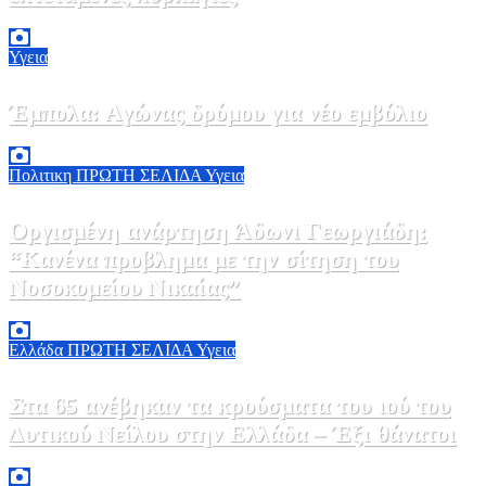
8 Αυγούστου, 2026 18:00
0
Υγεια
Έμπολα: Αγώνας δρόμου για νέο εμβόλιο
7 Αυγούστου, 2026 23:00
0
Πολιτικη
ΠΡΩΤΗ ΣΕΛΙΔΑ
Υγεια
Οργισμένη ανάρτηση Άδωνι Γεωργιάδη:
“Κανένα προβλημα με την σίτηση του
Νοσοκομείου Νικαίας”
7 Αυγούστου, 2026 11:30
0
Ελλάδα
ΠΡΩΤΗ ΣΕΛΙΔΑ
Υγεια
Στα 65 ανέβηκαν τα κρούσματα του ιού του
Δυτικού Νείλου στην Ελλάδα – Έξι θάνατοι
6 Αυγούστου, 2026 09:45
0