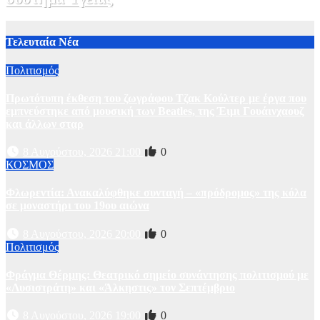
2 Αυγούστου, 2026 11:49
1
Τελευταία Νέα
Πολιτισμός
Πρωτότυπη έκθεση του ζωγράφου Τζακ Κούλτερ με έργα που
εμπνεύστηκε από μουσική των Beatles, της Έιμι Γουάινχαουζ
και άλλων σταρ
8 Αυγούστου, 2026 21:00
0
ΚΟΣΜΟΣ
Φλωρεντία: Ανακαλύφθηκε συνταγή – «πρόδρομος» της κόλα
σε μοναστήρι του 19ου αιώνα
8 Αυγούστου, 2026 20:00
0
Πολιτισμός
Φράγμα Θέρμης: Θεατρικό σημείο συνάντησης πολιτισμού με
«Λυσιστράτη» και «Άλκηστις» τον Σεπτέμβριο
8 Αυγούστου, 2026 19:00
0