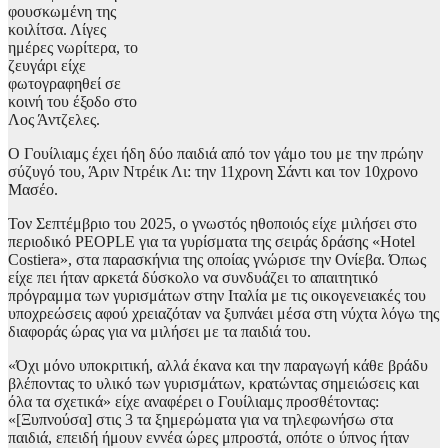
φουσκωμένη της
κοιλίτσα. Λίγες
ημέρες νωρίτερα, το
ζευγάρι είχε
φωτογραφηθεί σε
κοινή του έξοδο στο
Λος Άντζελες.
Ο Γουίλιαμς έχει ήδη δύο παιδιά από τον γάμο του με την πρώην
σύζυγό του, Άριν Ντρέικ Λι: την 11χρονη Σάντι και τον 10χρονο
Μασέο.
Τον Σεπτέμβριο του 2025, ο γνωστός ηθοποιός είχε μιλήσει στο
περιοδικό PEOPLE για τα γυρίσματα της σειράς δράσης «Hotel
Costiera», στα παρασκήνια της οποίας γνώρισε την Ονίεβα. Όπως
είχε πει ήταν αρκετά δύσκολο να συνδυάζει το απαιτητικό
πρόγραμμα των γυρισμάτων στην Ιταλία με τις οικογενειακές του
υποχρεώσεις αφού χρειαζόταν να ξυπνάει μέσα στη νύχτα λόγω της
διαφοράς ώρας για να μιλήσει με τα παιδιά του.
«Όχι μόνο υποκριτική, αλλά έκανα και την παραγωγή κάθε βράδυ
βλέποντας το υλικό των γυρισμάτων, κρατώντας σημειώσεις και
όλα τα σχετικά» είχε αναφέρει ο Γουίλιαμς προσθέτοντας:
«[Ξυπνούσα] στις 3 τα ξημερώματα για να τηλεφωνήσω στα
παιδιά, επειδή ήμουν εννέα ώρες μπροστά, οπότε ο ύπνος ήταν