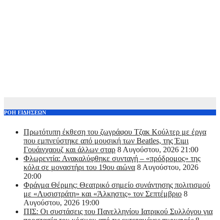
ΡΟΗ ΕΙΔΗΣΕΩΝ
Πρωτότυπη έκθεση του ζωγράφου Τζακ Κούλτερ με έργα
που εμπνεύστηκε από μουσική των Beatles, της Έιμι
Γουάινχαουζ και άλλων σταρ
8 Αυγούστου, 2026 21:00
Φλωρεντία: Ανακαλύφθηκε συνταγή – «πρόδρομος» της
κόλα σε μοναστήρι του 19ου αιώνα
8 Αυγούστου, 2026
20:00
Φράγμα Θέρμης: Θεατρικό σημείο συνάντησης πολιτισμού
με «Λυσιστράτη» και «Άλκηστις» τον Σεπτέμβριο
8
Αυγούστου, 2026 19:00
ΠΙΣ: Οι συστάσεις του Πανελληνίου Ιατρικού Συλλόγου για