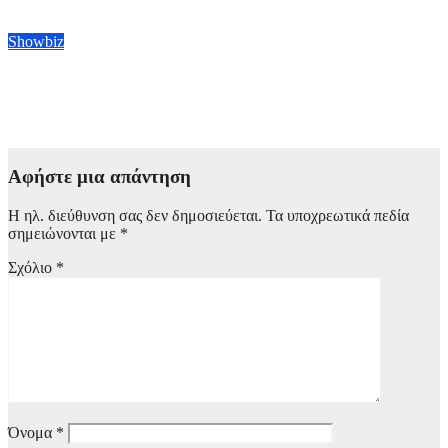
8 Αυγούστου, 2026 12:00
Showbiz
Ο Τζέιμς Κάμερον υπονοεί ότι τελείωσε τα γυρίσματα ταινιών
«Avatar»
8 Αυγούστου, 2026 11:00
Αφήστε μια απάντηση
Η ηλ. διεύθυνση σας δεν δημοσιεύεται.
Τα υποχρεωτικά πεδία
σημειώνονται με
*
Σχόλιο
*
Όνομα
*