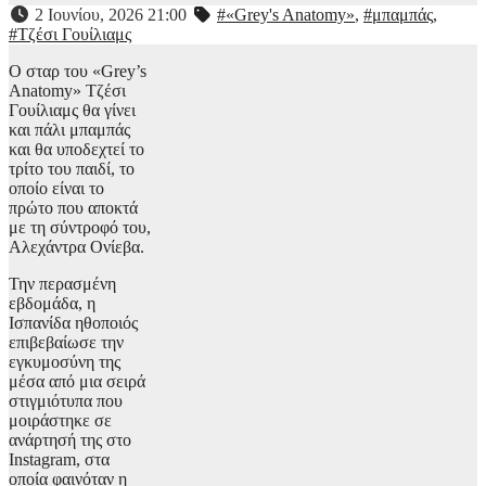
2 Ιουνίου, 2026 21:00
#«Grey's Anatomy»
,
#μπαμπάς
,
#Τζέσι Γουίλιαμς
Ο σταρ του «Grey’s
Anatomy» Τζέσι
Γουίλιαμς θα γίνει
και πάλι μπαμπάς
και θα υποδεχτεί το
τρίτο του παιδί, το
οποίο είναι το
πρώτο που αποκτά
με τη σύντροφό του,
Αλεχάντρα Ονίεβα.
Την περασμένη
εβδομάδα, η
Ισπανίδα ηθοποιός
επιβεβαίωσε την
εγκυμοσύνη της
μέσα από μια σειρά
στιγμιότυπα που
μοιράστηκε σε
ανάρτησή της στο
Instagram, στα
οποία φαινόταν η