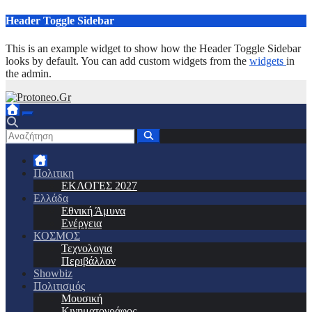
Μετάβαση
Header Toggle Sidebar
στο
περιεχόμενο
This is an example widget to show how the Header Toggle Sidebar
looks by default. You can add custom widgets from the
widgets
in
the admin.
Πολιτικη
ΕΚΛΟΓΕΣ 2027
Ελλάδα
Εθνική Άμυνα
Ενέργεια
ΚΟΣΜΟΣ
Τεχνολογια
Περιβάλλον
Showbiz
Πολιτισμός
Μουσική
Κινηματογράφος