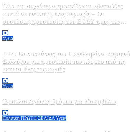
Όλο και συχνότερα εμφανίζονται αλεπούδες
κοντά σε κατοικημένες περιοχές – Οι
συστάσεις προστασίας του ΕΟΔΥ προς τον
κόσμο
9 Αυγούστου, 2026 11:00
0
Υγεια
ΠΙΣ: Οι συστάσεις του Πανελληνίου Ιατρικού
Συλλόγου για προστασία του κόσμου από τις
εκτεταμένες πυρκαγιές
8 Αυγούστου, 2026 18:00
0
Υγεια
Έμπολα: Αγώνας δρόμου για νέο εμβόλιο
7 Αυγούστου, 2026 23:00
0
Πολιτικη
ΠΡΩΤΗ ΣΕΛΙΔΑ
Υγεια