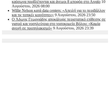
καύσωνα προβλέπονται και άνεμοι 8 μποφόρ στο Αιγαίο
10
Αυγούστου, 2026 08:00
Willie Nelson κατά data centers: «Απειλή για το περιβάλλον
και τις τοπικές κοινότητες»
9 Αυγούστου, 2026 23:50
O Άδωνις Γεωργιάδης αποκάλυψε περιστατικό επίθεσης σε
γιατρό και νοσηλεύτρια στο νοσοκομείο Βόλου: «Καμία
ανοχή σε προπηλακισμό»
9 Αυγούστου, 2026 23:39