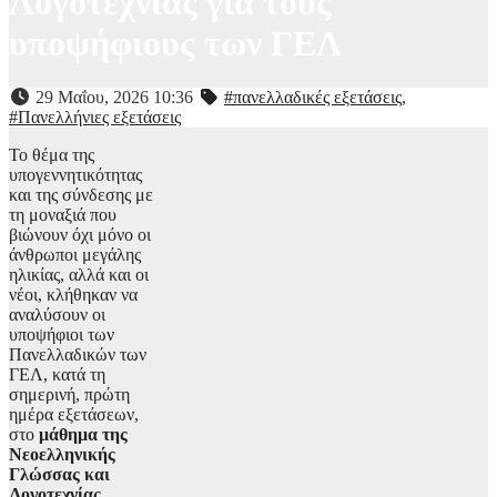
Λογοτεχνίας για τους
υποψήφιους των ΓΕΛ
29 Μαΐου, 2026 10:36
#πανελλαδικές εξετάσεις
,
#Πανελλήνιες εξετάσεις
Το θέμα της
υπογεννητικότητας
και της σύνδεσης με
τη μοναξιά που
βιώνουν όχι μόνο οι
άνθρωποι μεγάλης
ηλικίας, αλλά και οι
νέοι, κλήθηκαν να
αναλύσουν οι
υποψήφιοι των
Πανελλαδικών των
ΓΕΛ, κατά τη
σημερινή, πρώτη
ημέρα εξετάσεων,
στο
μάθημα της
Νεοελληνικής
Γλώσσας και
Λογοτεχνίας
.