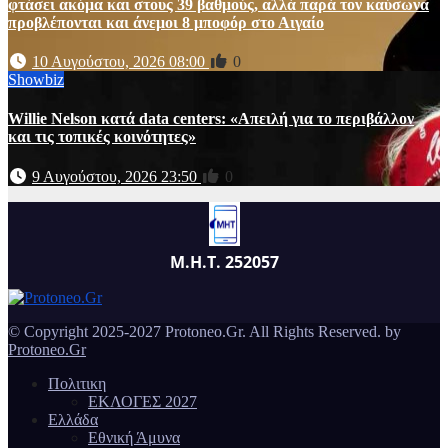
φτάσει ακόμα και στους 39 βαθμούς, αλλά παρά τον καύσωνα
προβλέπονται και άνεμοι 8 μποφόρ στο Αιγαίο
10 Αυγούστου, 2026 08:00
0
Showbiz
Willie Nelson κατά data centers: «Απειλή για το περιβάλλον
και τις τοπικές κοινότητες»
9 Αυγούστου, 2026 23:50
0
Μ.Η.Τ. 252057
© Copyright 2025-2027 Protoneo.Gr. All Rights Reserved. by
Protoneo.Gr
Πολιτικη
ΕΚΛΟΓΕΣ 2027
Ελλάδα
Εθνική Άμυνα