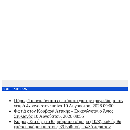
ΡΟΗ ΕΙΔΗΣΕΩΝ
Πάρος: Τα αναπάντητα ερωτήματα για την τραγωδία με τον
νεκρό 4χρονο στην πισίνα
10 Αυγούστου, 2026 09:00
Φωτιά στον Κουβαρά Αττικής – Εκκενώνεται ο Άγιος
Στυλιανός
10 Αυγούστου, 2026 08:55
Καιρός: Στα ύψη το θερμόμετρο σήμερα (10/8), καθώς θα
φτάσει ακόμα και στους 39 βαθμούς, αλλά παρά τον