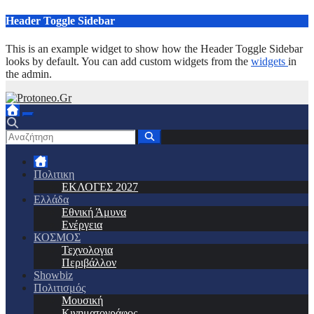
Μετάβαση
Header Toggle Sidebar
στο
περιεχόμενο
This is an example widget to show how the Header Toggle Sidebar
looks by default. You can add custom widgets from the
widgets
in
the admin.
Πολιτικη
ΕΚΛΟΓΕΣ 2027
Ελλάδα
Εθνική Άμυνα
Ενέργεια
ΚΟΣΜΟΣ
Τεχνολογια
Περιβάλλον
Showbiz
Πολιτισμός
Μουσική
Κινηματογράφος