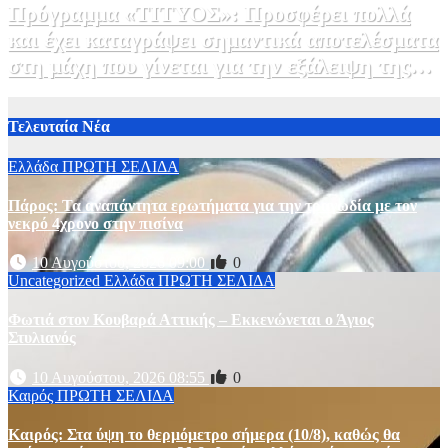
Πρόγραμμα «ΤΙΤΥΟΣ»: Προσφέρει πολλά
και έχει καταγράψει σημαντικά αποτελέσματα
στη μάχη που γίνεται για την εξάλειψη της
ηπατίτιδας C
3 Αυγούστου, 2026 12:00
1
Τελευταία Νέα
Ελλάδα
ΠΡΩΤΗ ΣΕΛΙΔΑ
Πάρος: Τα αναπάντητα ερωτήματα για την τραγωδία με τον
νεκρό 4χρονο στην πισίνα
10 Αυγούστου, 2026 09:00
0
Uncategorized
Ελλάδα
ΠΡΩΤΗ ΣΕΛΙΔΑ
Φωτιά στον Κουβαρά Αττικής – Εκκενώνεται ο Άγιος
Στυλιανός
10 Αυγούστου, 2026 08:55
0
Καιρός
ΠΡΩΤΗ ΣΕΛΙΔΑ
Καιρός: Στα ύψη το θερμόμετρο σήμερα (10/8), καθώς θα