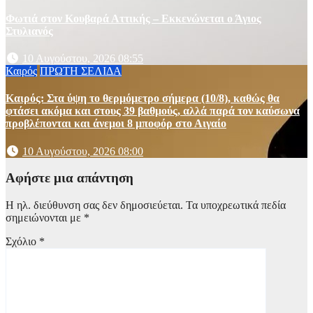
Φωτιά στον Κουβαρά Αττικής – Εκκενώνεται ο Άγιος
Στυλιανός
10 Αυγούστου, 2026 08:55
Καιρός
ΠΡΩΤΗ ΣΕΛΙΔΑ
Καιρός: Στα ύψη το θερμόμετρο σήμερα (10/8), καθώς θα
φτάσει ακόμα και στους 39 βαθμούς, αλλά παρά τον καύσωνα
προβλέπονται και άνεμοι 8 μποφόρ στο Αιγαίο
10 Αυγούστου, 2026 08:00
Αφήστε μια απάντηση
Η ηλ. διεύθυνση σας δεν δημοσιεύεται.
Τα υποχρεωτικά πεδία
σημειώνονται με
*
Σχόλιο
*