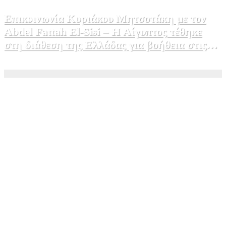
Επικοινωνία Κυριάκου Μητσοτάκη με τον
Abdel Fattah El-Sisi – Η Αίγυπτος τέθηκε
στη διάθεση της Ελλάδας για βοήθεια στις
φωτιές
5 Αυγούστου, 2026 15:58
1