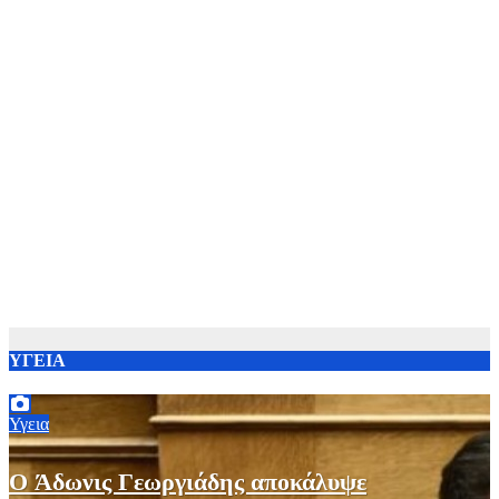
ΥΓΕΙΑ
Υγεια
O Άδωνις Γεωργιάδης αποκάλυψε