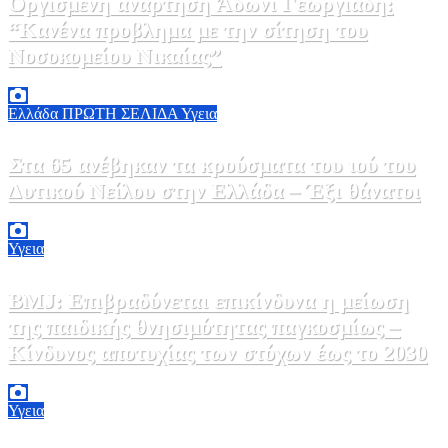
Οργισμένη ανάρτηση Άδωνι Γεωργιάδη:
“Κανένα προβλημα με την σίτηση του
Νοσοκομείου Νικαίας”
7 Αυγούστου, 2026 11:30
0
Ελλάδα
ΠΡΩΤΗ ΣΕΛΙΔΑ
Υγεια
Στα 65 ανέβηκαν τα κρούσματα του ιού του
Δυτικού Νείλου στην Ελλάδα – Έξι θάνατοι
6 Αυγούστου, 2026 09:45
0
Υγεια
BMJ: Επιβραδύνεται επικίνδυνα η μείωση
της παιδικής θνησιμότητας παγκοσμίως –
Κίνδυνος αποτυχίας των στόχων έως το 2030
5 Αυγούστου, 2026 21:00
3
Υγεια